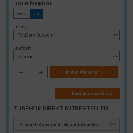
auswählen
Interne Festplatte
Nein
Ja
auswählen
Lizenz
auswählen
Laufzeit
Produkt Anzahl: Gib den gewünschten
In den Warenkorb
Kontaktieren Sie uns
ZUBEHÖR DIREKT MITBESTELLEN
Produkt-Zubehör direkt mitbestellen