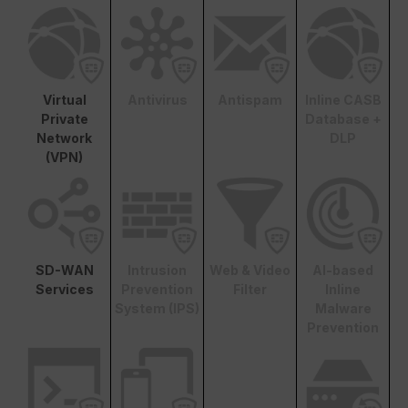
Virtual
Antivirus
Antispam
Inline CASB
Private
Database +
Network
DLP
(VPN)
SD-WAN
Intrusion
Web & Video
AI-based
Services
Prevention
Filter
Inline
System (IPS)
Malware
Prevention