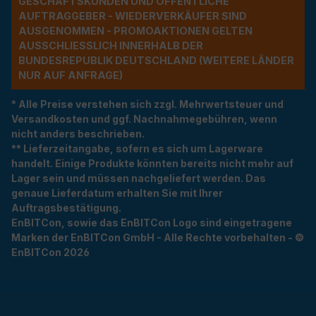
ESCHÄFTSKUNDEN UND ÖFFENTLICHE A
UFTRAGGEBER - WIEDERVERKÄUFER SIND A
USGENOMMEN - PROMOAKTIONEN GELTEN A
USSCHLIESSLICH INNERHALB DER BU
NDESREPUBLIK DEUTSCHLAND (WEITERE LÄNDER NU
R AUF ANFRAGE)
* Alle Preise verstehen sich zzgl. Mehrwertsteuer und
Versandkosten und ggf. Nachnahmegebühren, wenn
nicht anders beschrieben.
** Lieferzeitangabe, sofern es sich um Lagerware
handelt. Einige Produkte könnten bereits nicht mehr auf
Lager sein und müssen nachgeliefert werden. Das
genaue Lieferdatum erhalten Sie mit Ihrer
Auftragsbestätigung.
EnBITCon, sowie das EnBITCon Logo sind eingetragene
Marken der EnBITCon GmbH - Alle Rechte vorbehalten - ©
EnBITCon 2026