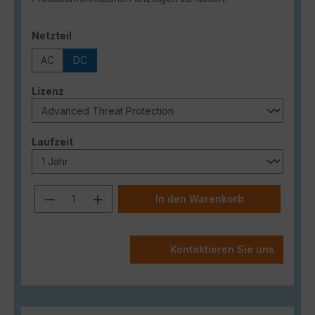
auswählen
Netzteil
AC
DC
auswählen
Lizenz
auswählen
Laufzeit
Produkt Anzahl: Gib den gewünschten
In den Warenkorb
Kontaktieren Sie uns