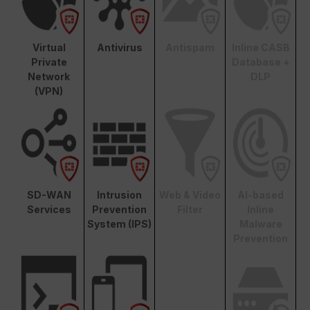
Virtual
Antivirus
Antispam
Inline CASB
Private
Database +
Network
DLP
(VPN)
SD-WAN
Intrusion
Web & Video
AI-based
Services
Prevention
Filter
Inline
System (IPS)
Malware
Prevention