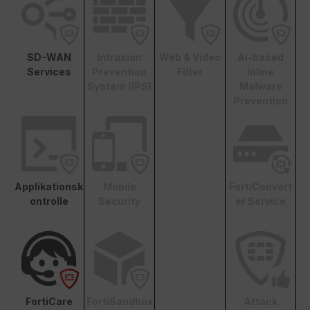
SD-WAN
Intrusion
Web & Video
AI-based
Services
Prevention
Filter
Inline
System (IPS)
Malware
Prevention
Applikationsk
Mobile
FortiConvert
ontrolle
Security
er Service
FortiCare
FortiSandbox
Attack