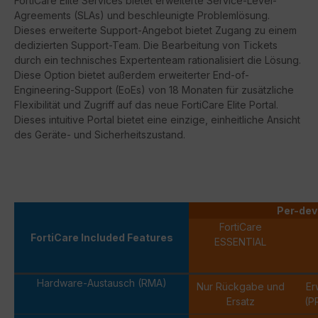
FortiCare
Elite Services bietet erweiterte Service-Level-
Agreements (
SLAs
) und beschleunigte Problemlösung.
Dieses erweiterte Support-Angebot bietet Zugang zu einem
dedizierten Support-Team. Die Bearbeitung von Tickets
durch ein technisches Expertenteam rationalisiert die Lösung.
Diese Option bietet außerdem erweiterter
End-of-
Engineering-Support
(
EoEs
) von 18 Monaten für zusätzliche
Flexibilität und Zugriff auf das neue
FortiCare
Elite Portal.
Dieses intuitive Portal bietet eine einzige, einheitliche Ansicht
des Geräte- und Sicherheitszustand.
Per-dev
FortiCare
FortiCare Included Features
ESSENTIAL
Hardware-Austausch (RMA)
Nur Rückgabe und
Er
Ersatz
(P