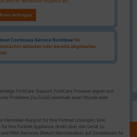
 jetzt Ihr attraktives Angebot an!
 Preis anfragen
tinet Continous Service Richtlinie
für
 demnächst ablaufen oder bereits abgelaufen
ein!
malige FortiCare Support. FortiCare Premium eignet sich
ritische Probleme 24x7x365 innerhalb einer Stunde eine
n Hersteller-Support für Ihre Fortinet Lösungen. Eine
für Ihre Fortinet Appliance direkt über das Gerät zu
port und RMA-Services (Return Merchandise) auf Gerätebasis für