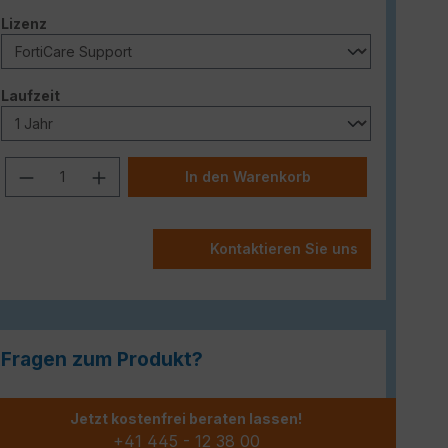
auswählen
Lizenz
auswählen
Laufzeit
Produkt Anzahl: Gib den gewünschten W
In den Warenkorb
Kontaktieren Sie uns
Fragen zum Produkt?
Jetzt kostenfrei beraten lassen!
+41 445 - 12 38 00