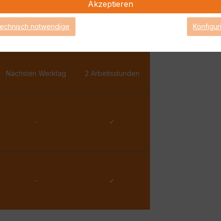
Akzeptieren
✓
✓
technisch notwendige
Konfigur
Eine Stunde
15 Minuten
Nächsten Werktag
2 Arbeitsstunden
-
✓
-
✓