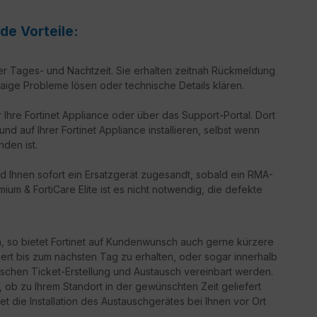
de Vorteile:
er Tages- und Nachtzeit. Sie erhalten zeitnah Rückmeldung
aige Probleme lösen oder technische Details klären.
 Ihre Fortinet Appliance oder über das Support-Portal. Dort
d auf Ihrer Fortinet Appliance installieren, selbst wenn
nden ist.
d Ihnen sofort ein Ersatzgerät zugesandt, sobald ein RMA-
ium & FortiCare Elite ist es nicht notwendig, die defekte
n, so bietet Fortinet auf Kundenwunsch auch gerne kürzere
iert bis zum nächsten Tag zu erhalten, oder sogar innerhalb
schen Ticket-Erstellung und Austausch vereinbart werden.
g, ob zu Ihrem Standort in der gewünschten Zeit geliefert
t die Installation des Austauschgerätes bei Ihnen vor Ort