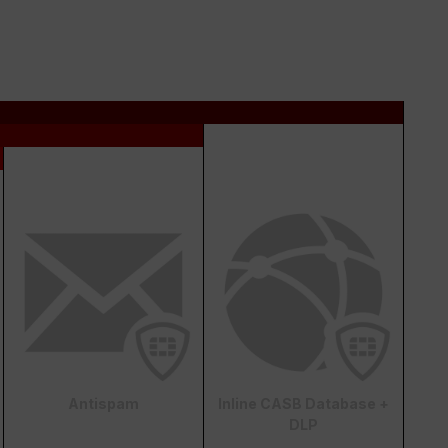
Antispam
Inline CASB Database +
DLP