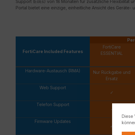
Support
(
EoEs
) von 18 Monaten für zusätzliche Flexibilität 
Portal bietet eine einzige, einheitliche Ansicht des Geräte- 
Per
FortiCare
FortiCare Included Features
ESSENTIAL
Hardware-Austausch (RMA)
Nur Rückgabe und
Ersatz
Web Support
✓
Telefon Support
-
Diese 
Firmware Updates
könne
✓