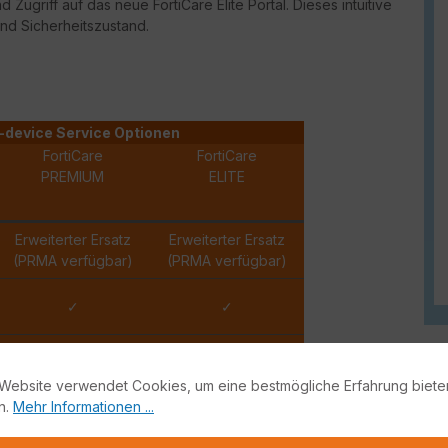
und Zugriff auf das neue
FortiCare
Elite Portal. Dieses intuitive
und Sicherheitszustand.
-device Service Optionen
FortiCare
FortiCare
PREMIUM
ELITE
Erweiterter Ersatz
Erweiterter Ersatz
(PRMA verfügbar)
(PRMA verfügbar)
✓
✓
✓
✓
Website verwendet Cookies, um eine bestmögliche Erfahrung biete
n.
Mehr Informationen ...
✓
✓