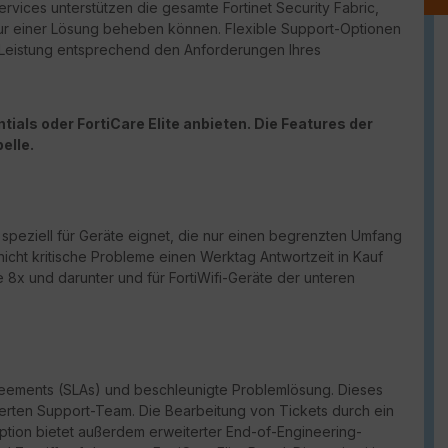
vices unterstützen die gesamte Fortinet Security Fabric,
ur einer Lösung beheben können. Flexible Support-Optionen
d Leistung entsprechend den Anforderungen Ihres
ials oder FortiCare Elite anbieten. Die Features der
elle.
h speziell für Geräte eignet, die nur einen begrenzten Umfang
nicht kritische Probleme einen Werktag Antwortzeit in Kauf
 8x und darunter und für FortiWifi-Geräte der unteren
reements (
SLAs
) und beschleunigte Problemlösung. Dieses
erten Support-Team. Die Bearbeitung von Tickets durch ein
Option bietet außerdem erweiterter
End-of-Engineering-