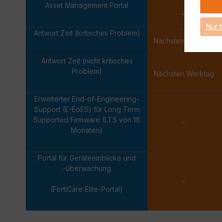
Asset Management Portal
✓
Nur 
Antwort Zeit (kritisches Problem)
Nächsten Werktag
Antwort Zeit (nicht kritisches
Problem)
Nächsten Werktag
Erweiterter End-of-Engineering-
Support (E-EoES) für Long Term
Supported Firmware (LTS von 18
-
Monaten)
Portal für Geräteeinblicke und
-überwachung
-
(FortiCare Elite-Portal)