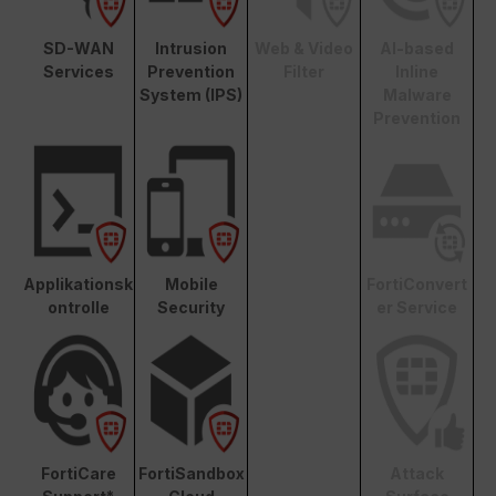
SD-WAN
Intrusion
Web & Video
AI-based
Services
Prevention
Filter
Inline
System (IPS)
Malware
Prevention
Applikationsk
Mobile
FortiConvert
ontrolle
Security
er Service
FortiCare
FortiSandbox
Attack