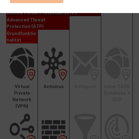
Enterprise Protection
Unified Threat Protection (UTP)
Advanced Threat
Protection (ATP)
Grundfunktio
nalität
Virtual
Antivirus
Antispam
Inline CASB
Private
Database +
Network
DLP
(VPN)