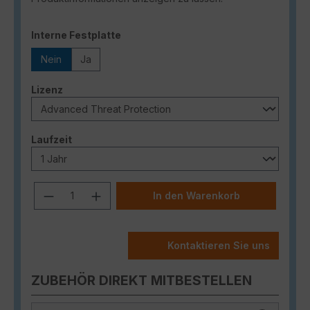
auswählen
Interne Festplatte
Nein
Ja
auswählen
Lizenz
auswählen
Laufzeit
Produkt Anzahl: Gib den gewünschten
In den Warenkorb
Kontaktieren Sie uns
ZUBEHÖR DIREKT MITBESTELLEN