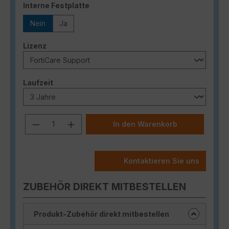
auswählen
Interne Festplatte
Nein
Ja
auswählen
Lizenz
auswählen
Laufzeit
Produkt Anzahl: Gib den gewünschten
In den Warenkorb
Kontaktieren Sie uns
ZUBEHÖR DIREKT MITBESTELLEN
Produkt-Zubehör direkt mitbestellen