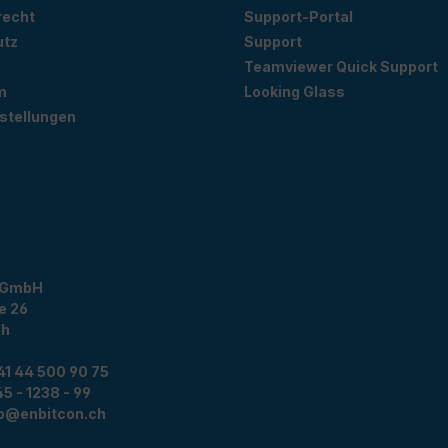
recht
Support-Portal
utz
Support
Teamviewer Quick Support
m
Looking Glass
stellungen
 GmbH
e 26
ch
41 44 500 90 75
5 - 1238 - 99
fo@enbitcon.ch