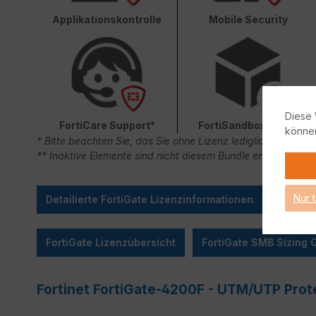
Applikationskontrolle
Mobile Security
Diese 
FortiCare Support*
FortiSandbox Cloud
könne
* Bitte beachten Sie, das Sie ohne Lizenz lediglich 90 Ta
** Inaktive Elemente sind nicht diesem Bundle enthalten.
Nur 
Detailierte FortiGate Lizenzinformationen
FortiGate Lizenzübersicht
FortiGate SMB Sizing 
Fortinet FortiGate-4200F - UTM/UTP Prot