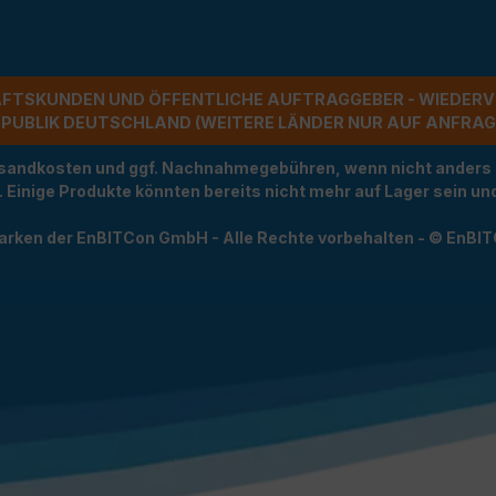
ÄFTSKUNDEN UND ÖFFENTLICHE AUFTRAGGEBER - WIEDERV
UBLIK DEUTSCHLAND (WEITERE LÄNDER NUR AUF ANFRAGE)
Versandkosten und ggf. Nachnahmegebühren, wenn nicht anders
t. Einige Produkte könnten bereits nicht mehr auf Lager sein 
arken der EnBITCon GmbH - Alle Rechte vorbehalten - © EnBI