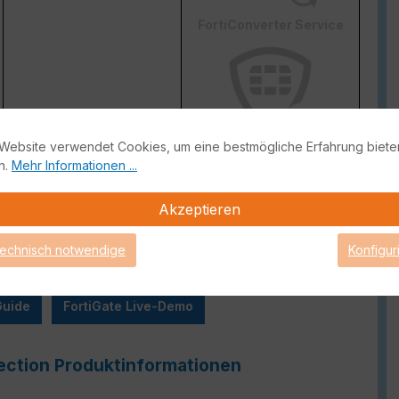
FortiConverter Service
Website verwendet Cookies, um eine bestmögliche Erfahrung biete
Attack Surface Security
n.
Mehr Informationen ...
ge von FortiCare Support gebrauch machen können.
Akzeptieren
technisch notwendige
Konfigur
Guide
FortiGate Live-Demo
ection Produktinformationen