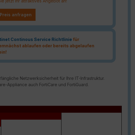
 jetzt Ihr attraktives Angebot an!
 Preis anfragen
tinet Continous Service Richtlinie
für
 demnächst ablaufen oder bereits abgelaufen
ein!
ängliche Netzwerksicherheit für Ihre IT-Infrastruktur.
are-Appliance auch FortiCare und FortiGuard.