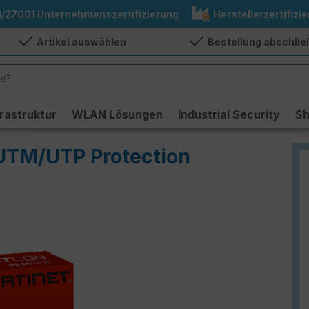
1/27001 Unternehmenszertifizierung
Herstellerzertifizie
Artikel auswählen
Bestellung abschli
frastruktur
WLAN Lösungen
Industrial Security
S
 UTM/UTP Protection