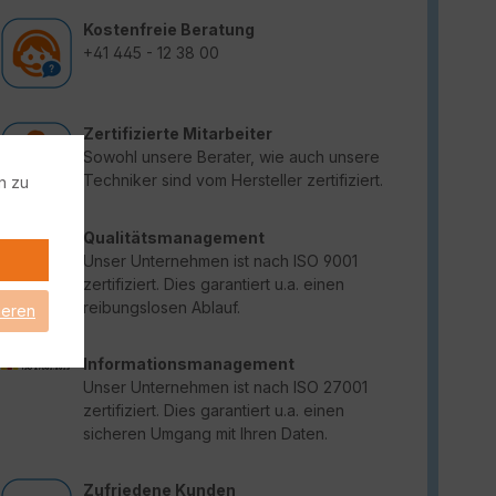
Kostenfreie Beratung
+41 445 - 12 38 00
Zertifizierte Mitarbeiter
Sowohl unsere Berater, wie auch unsere
Techniker sind vom Hersteller zertifiziert.
n zu
Qualitätsmanagement
Unser Unternehmen ist nach ISO 9001
zertifiziert. Dies garantiert u.a. einen
reibungslosen Ablauf.
ieren
Informationsmanagement
Unser Unternehmen ist nach ISO 27001
zertifiziert. Dies garantiert u.a. einen
sicheren Umgang mit Ihren Daten.
Zufriedene Kunden