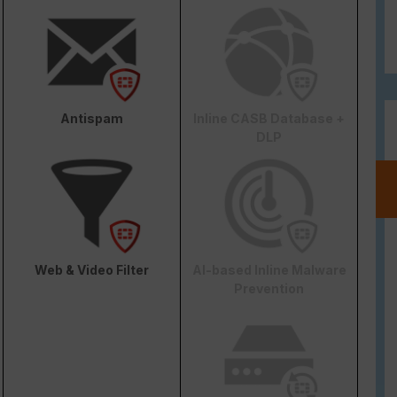
Antispam
Inline CASB Database +
DLP
Web & Video Filter
AI-based Inline Malware
Prevention