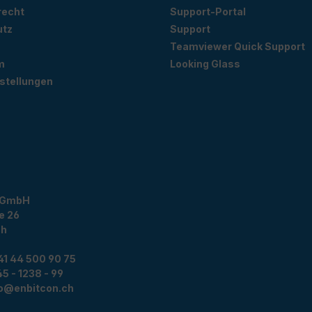
recht
Support-Portal
utz
Support
Teamviewer Quick Support
m
Looking Glass
stellungen
 GmbH
e 26
ch
41 44 500 90 75
5 - 1238 - 99
fo@enbitcon.ch