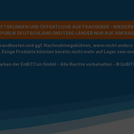
ÄFTSKUNDEN UND ÖFFENTLICHE AUFTRAGGEBER - WIEDERV
UBLIK DEUTSCHLAND (WEITERE LÄNDER NUR AUF ANFRAGE)
Versandkosten und ggf. Nachnahmegebühren, wenn nicht anders
t. Einige Produkte könnten bereits nicht mehr auf Lager sein 
arken der EnBITCon GmbH - Alle Rechte vorbehalten - © EnBI