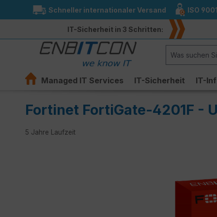
Schneller internationaler Versand
ISO 900
springen
Zur Hauptnavigation springen
IT-Sicherheit in 3 Schritten:
Managed IT Services
IT-Sicherheit
IT-In
Fortinet FortiGate-4201F -
5 Jahre Laufzeit
Bildergalerie überspringen