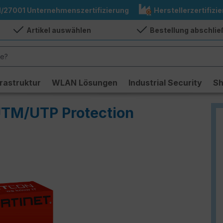
1/27001 Unternehmenszertifizierung
Herstellerzertifizie
Artikel auswählen
Bestellung abschli
frastruktur
WLAN Lösungen
Industrial Security
S
 UTM/UTP Protection