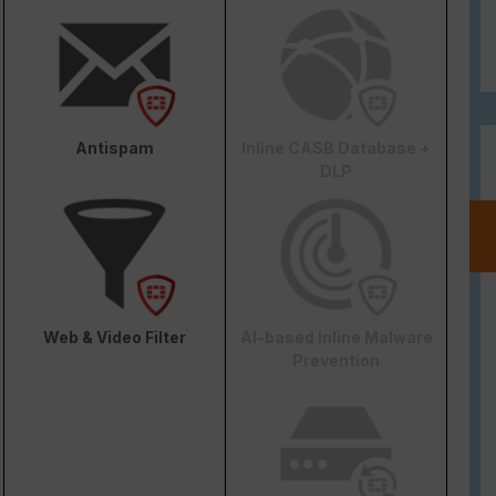
Antispam
Inline CASB Database +
DLP
Web & Video Filter
AI-based Inline Malware
Prevention