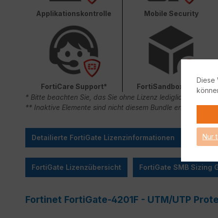
Applikationskontrolle
Mobile Security
Diese 
FortiCare Support*
FortiSandbox Cloud
könne
* Bitte beachten Sie, das Sie ohne Lizenz lediglich 90 Ta
** Inaktive Elemente sind nicht diesem Bundle enthalten.
Nur 
Detailierte FortiGate Lizenzinformationen
FortiGate Lizenzübersicht
FortiGate SMB Sizing 
Fortinet FortiGate-4201F - UTM/UTP Prot