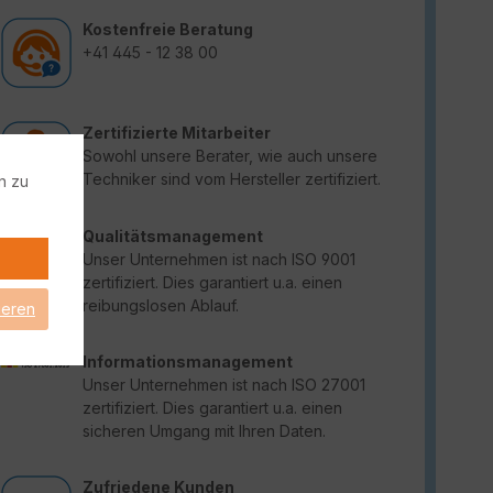
Kostenfreie Beratung
+41 445 - 12 38 00
Zertifizierte Mitarbeiter
Sowohl unsere Berater, wie auch unsere
Techniker sind vom Hersteller zertifiziert.
n zu
Qualitätsmanagement
Unser Unternehmen ist nach ISO 9001
zertifiziert. Dies garantiert u.a. einen
reibungslosen Ablauf.
ieren
Informationsmanagement
Unser Unternehmen ist nach ISO 27001
zertifiziert. Dies garantiert u.a. einen
sicheren Umgang mit Ihren Daten.
Zufriedene Kunden