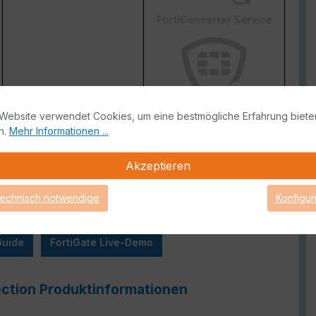
FortiConverter Service
Website verwendet Cookies, um eine bestmögliche Erfahrung biete
Attack Surface Security
n.
Mehr Informationen ...
ge von FortiCare Support gebrauch machen können.
Akzeptieren
technisch notwendige
Konfigur
Guide
FortiGate Live-Demo
ection Produktinformationen