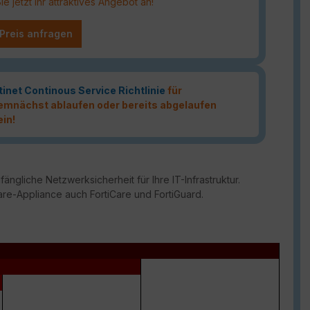
 jetzt Ihr attraktives Angebot an!
 Preis anfragen
tinet Continous Service Richtlinie
für
 demnächst ablaufen oder bereits abgelaufen
ein!
ängliche Netzwerksicherheit für Ihre IT-Infrastruktur.
are-Appliance auch FortiCare und FortiGuard.