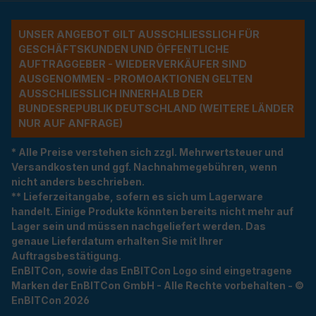
UNSER ANGEBOT GILT AUSSCHLIESSLICH FÜR G
ESCHÄFTSKUNDEN UND ÖFFENTLICHE A
UFTRAGGEBER - WIEDERVERKÄUFER SIND A
USGENOMMEN - PROMOAKTIONEN GELTEN A
USSCHLIESSLICH INNERHALB DER BU
NDESREPUBLIK DEUTSCHLAND (WEITERE LÄNDER NU
R AUF ANFRAGE)
* Alle Preise verstehen sich zzgl. Mehrwertsteuer und
Versandkosten und ggf. Nachnahmegebühren, wenn
nicht anders beschrieben.
** Lieferzeitangabe, sofern es sich um Lagerware
handelt. Einige Produkte könnten bereits nicht mehr auf
Lager sein und müssen nachgeliefert werden. Das
genaue Lieferdatum erhalten Sie mit Ihrer
Auftragsbestätigung.
EnBITCon, sowie das EnBITCon Logo sind eingetragene
Marken der EnBITCon GmbH - Alle Rechte vorbehalten - ©
EnBITCon 2026