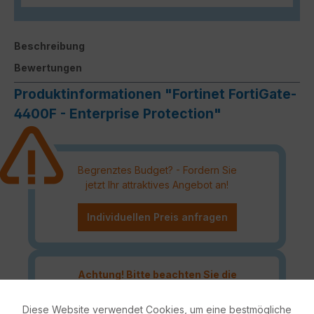
Beschreibung
Bewertungen
Produktinformationen "Fortinet FortiGate-
4400F - Enterprise Protection"
Begrenztes Budget? - Fordern Sie
jetzt Ihr attraktives Angebot an!
Individuellen Preis anfragen
Achtung! Bitte beachten Sie die
Fortinet Continous Service
Richtlinie
für
Diese Website verwendet Cookies, um eine bestmögliche