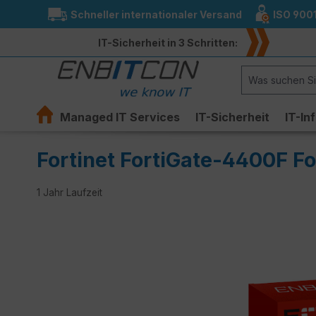
Schneller internationaler Versand
ISO 900
springen
Zur Hauptnavigation springen
IT-Sicherheit in 3 Schritten:
Managed IT Services
IT-Sicherheit
IT-In
Fortinet FortiGate-4400F Fo
1 Jahr Laufzeit
Bildergalerie überspringen