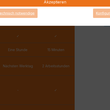
Akzeptieren
✓
✓
technisch notwendige
Konfigur
✓
✓
✓
✓
Eine Stunde
15 Minuten
Nächsten Werktag
2 Arbeitsstunden
-
✓