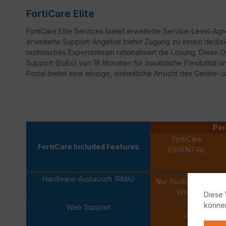
FortiCare Elite
FortiCare
Elite Services bietet erweiterte Service-Level-Ag
erweiterte Support-Angebot bietet Zugang zu einem dedizi
technisches Expertenteam rationalisiert die Lösung. Diese 
Support
(
EoEs
) von 18 Monaten für zusätzliche Flexibilität 
Portal bietet eine einzige, einheitliche Ansicht des Geräte- 
Per
FortiCare
FortiCare Included Features
ESSENTIAL
Hardware-Austausch (RMA)
Nur Rückgabe und
Ersatz
Diese 
könne
Web Support
✓