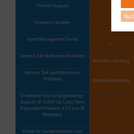
Telefon Support
-
Nur 
Firmware Updates
✓
Asset Management Portal
✓
Antwort Zeit (kritisches Problem)
Nächsten Werktag
Antwort Zeit (nicht kritisches
Problem)
Nächsten Werktag
Erweiterter End-of-Engineering-
Support (E-EoES) für Long Term
Supported Firmware (LTS von 18
-
Monaten)
Portal für Geräteeinblicke und