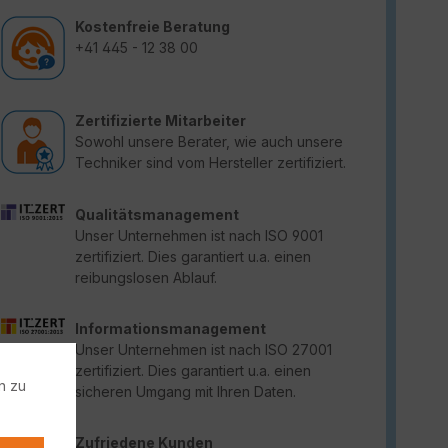
Kostenfreie Beratung
+41 445 - 12 38 00
Zertifizierte Mitarbeiter
Sowohl unsere Berater, wie auch unsere
Techniker sind vom Hersteller zertifiziert.
Qualitätsmanagement
Unser Unternehmen ist nach ISO 9001
zertifiziert. Dies garantiert u.a. einen
reibungslosen Ablauf.
Informationsmanagement
Unser Unternehmen ist nach ISO 27001
zertifiziert. Dies garantiert u.a. einen
n zu
sicheren Umgang mit Ihren Daten.
Zufriedene Kunden