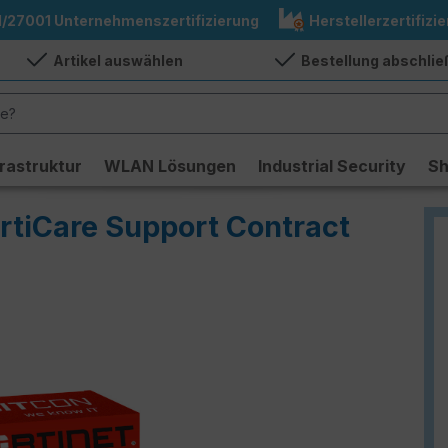
1/27001 Unternehmenszertifizierung
Herstellerzertifizie
Artikel auswählen
Bestellung abschli
frastruktur
WLAN Lösungen
Industrial Security
S
rtiCare Support Contract