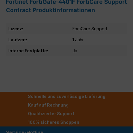
Fortinet FortiGate-4401F FortiCare Support
Contract Produktinformationen
Lizenz:
FortiCare Support
Laufzeit:
1 Jahr
Interne Festplatte:
Ja
Schnelle und zuverlässige Lieferung
Kauf auf Rechnung
Qualifizierter Support
100% sicheres Shoppen
Service-Hotline