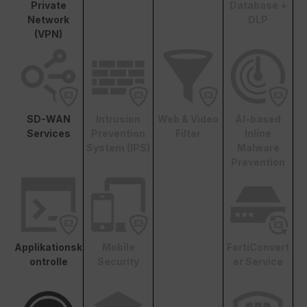
Private
Database +
Network
DLP
(VPN)
SD-WAN
Intrusion
Web & Video
AI-based
Services
Prevention
Filter
Inline
System (IPS)
Malware
Prevention
Applikationsk
Mobile
FortiConvert
ontrolle
Security
er Service