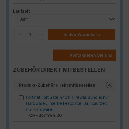
auswählen
Laufzeit
Produkt Anzahl: Gib den gewünschten
In den Warenkorb
Kontaktieren Sie uns
ZUBEHÖR DIREKT MITBESTELLEN
Produkt-Zubehör direkt mitbestellen
Fortinet FortiGate 4401F Firewall Bundle: nur
Hardware / Interne Festplatte: Ja / Laufzeit:
nur Hardware
CHF 367’944.20