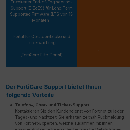
Erweiterter End-of-Engineering-
Support (E-EoES) für Long Term
Supported Firmware (LTS von 18
-
Monaten)
Portal für Geräteeinblicke und
-überwachung
-
(FortiCare Elite-Portal)
Der FortiCare Support bietet Ihnen
folgende Vorteile:
Telefon-, Chat- und Ticket-Support
Kontaktieren Sie den Kundendienst von Fortinet zu jeder
Tages- und Nachtzeit. Sie erhalten zeitnah Rückmeldung
von Fortinet-Experten, welche zusammen mit Ihnen
etwaige Probleme lösen oder technische Details klären.