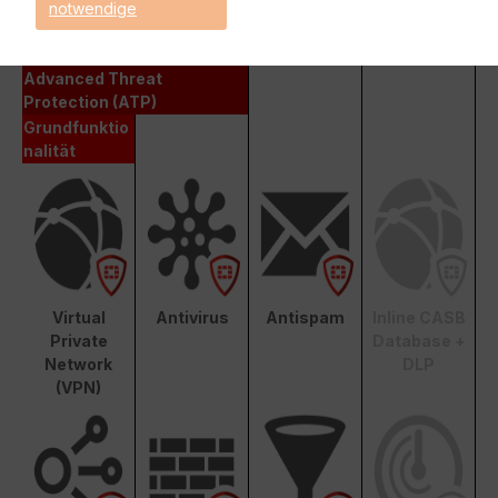
notwendige
Enterprise Protection
Unified Threat Protection (UTP)
Advanced Threat
Protection (ATP)
Grundfunktio
nalität
Virtual
Antivirus
Antispam
Inline CASB
Private
Database +
Network
DLP
(VPN)