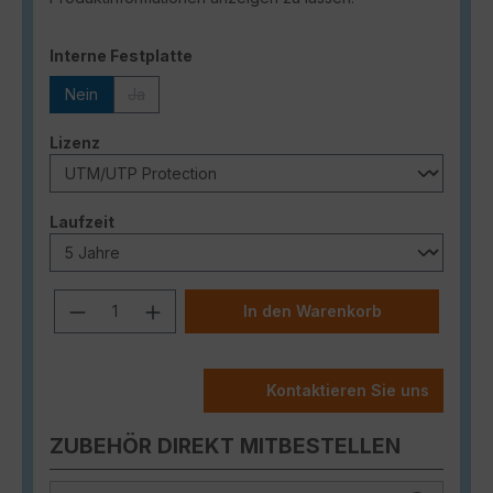
auswählen
Interne Festplatte
Nein
Ja
(Diese Option ist zurzeit nicht verfügbar.)
auswählen
Lizenz
auswählen
Laufzeit
Produkt Anzahl: Gib den gewünschten
In den Warenkorb
Kontaktieren Sie uns
ZUBEHÖR DIREKT MITBESTELLEN