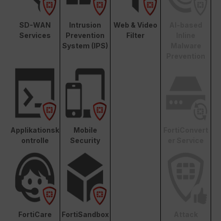
SD-WAN
Intrusion
Web & Video
AI-based
Services
Prevention
Filter
Inline
System (IPS)
Malware
Prevention
Applikationsk
Mobile
FortiConvert
ontrolle
Security
er Service
FortiCare
FortiSandbox
Attack