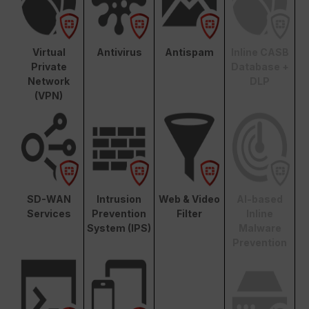
Virtual
Antivirus
Antispam
Inline CASB
Private
Database +
Network
DLP
(VPN)
SD-WAN
Intrusion
Web & Video
AI-based
Services
Prevention
Filter
Inline
System (IPS)
Malware
Prevention