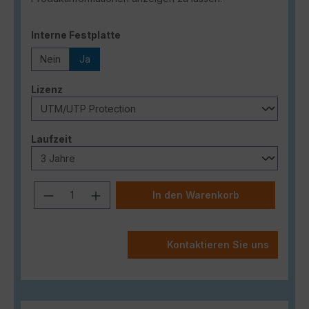
auswählen
Interne Festplatte
Nein
Ja
auswählen
Lizenz
auswählen
Laufzeit
Produkt Anzahl: Gib den gewünschten
In den Warenkorb
Kontaktieren Sie uns