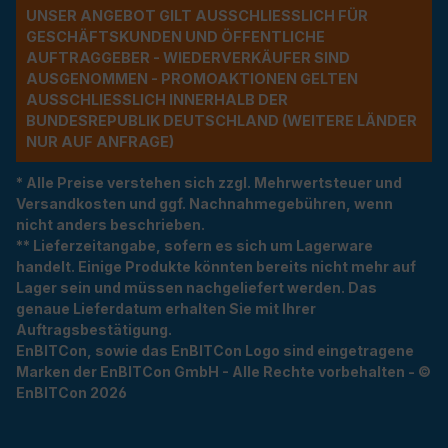
UNSER ANGEBOT GILT AUSSCHLIESSLICH FÜR G
ESCHÄFTSKUNDEN UND ÖFFENTLICHE A
UFTRAGGEBER - WIEDERVERKÄUFER SIND A
USGENOMMEN - PROMOAKTIONEN GELTEN A
USSCHLIESSLICH INNERHALB DER BU
NDESREPUBLIK DEUTSCHLAND (WEITERE LÄNDER NU
R AUF ANFRAGE)
* Alle Preise verstehen sich zzgl. Mehrwertsteuer und
Versandkosten und ggf. Nachnahmegebühren, wenn
nicht anders beschrieben.
** Lieferzeitangabe, sofern es sich um Lagerware
handelt. Einige Produkte könnten bereits nicht mehr auf
Lager sein und müssen nachgeliefert werden. Das
genaue Lieferdatum erhalten Sie mit Ihrer
Auftragsbestätigung.
EnBITCon, sowie das EnBITCon Logo sind eingetragene
Marken der EnBITCon GmbH - Alle Rechte vorbehalten - ©
EnBITCon 2026