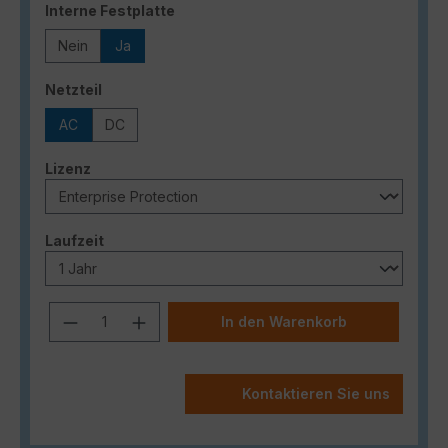
auswählen
Interne Festplatte
Nein
Ja
auswählen
Netzteil
AC
DC
auswählen
Lizenz
auswählen
Laufzeit
Produkt Anzahl: Gib den gewünschten
In den Warenkorb
Kontaktieren Sie uns