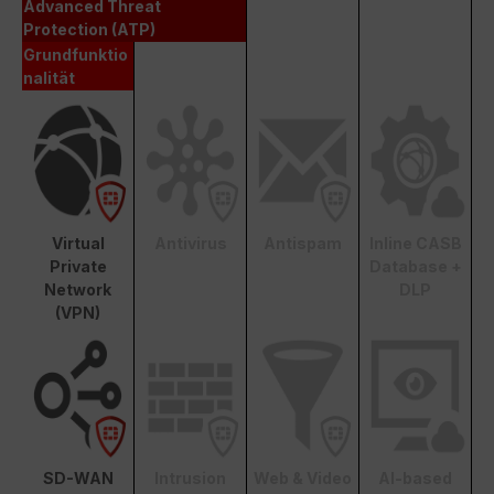
Advanced Threat
Protection (ATP)
Grundfunktio
nalität
Virtual
Antivirus
Antispam
Inline CASB
Private
Database +
Network
DLP
(VPN)
SD-WAN
Intrusion
Web & Video
AI-based