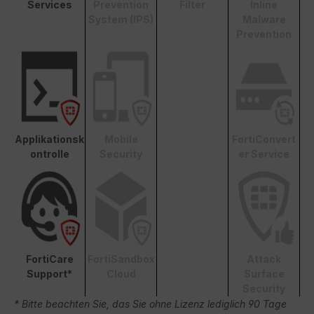
Services
Prevention
Filter
Inline
System (IPS)
Malware
Prevention
Applikationsk
Mobile
FortiConvert
ontrolle
Security
er Service
FortiCare
FortiSandbox
Attack
Support*
Cloud
Surface
Security
* Bitte beachten Sie, das Sie ohne Lizenz lediglich 90 Tage