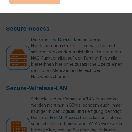
können wir Ihnen hier einheitliche Lösungen für Ihre
Herausforderung anbieten.
Secure-Access
Dank dem
FortiSwitch
können Sie im
Handumdrehen ein zentral verwaltetes und
sicheres Netzwerk bereitstellen. Die integrierte
NAC-Funktionalität auf den Fortinet-Firewalls
bietet Ihnen hier ohne zusätzliche Lizenz einen
deutlichen Mehrwert im Bereich der
Netzwerksicherheit.
Secure-Wireless-LAN
Schnelle und performante WLAN-Netzwerke
werden nicht nur in Büros, sondern auch immer
häufiger in der Logistik und Fertigung benötigt.
Dank der
FortiAP Access Points
lassen sich hier
sehr schnell und komfortabel WLAN-Netzwerke
bereitstellen, welche Sie über die FortiGate-