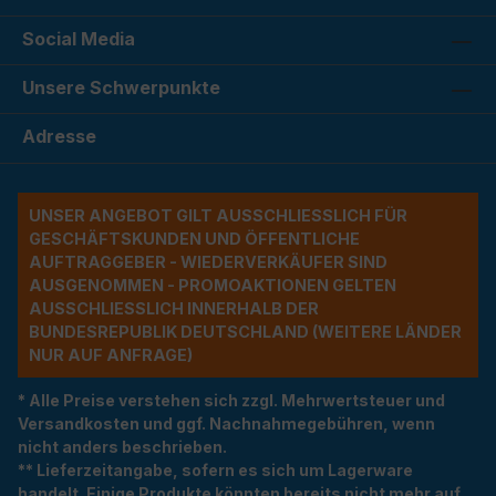
Social Media
Unsere Schwerpunkte
Adresse
UNSER ANGEBOT GILT AUSSCHLIESSLICH FÜR G
ESCHÄFTSKUNDEN UND ÖFFENTLICHE A
UFTRAGGEBER - WIEDERVERKÄUFER SIND A
USGENOMMEN - PROMOAKTIONEN GELTEN A
USSCHLIESSLICH INNERHALB DER BU
NDESREPUBLIK DEUTSCHLAND (WEITERE LÄNDER NU
R AUF ANFRAGE)
* Alle Preise verstehen sich zzgl. Mehrwertsteuer und
Versandkosten und ggf. Nachnahmegebühren, wenn
nicht anders beschrieben.
** Lieferzeitangabe, sofern es sich um Lagerware
handelt. Einige Produkte könnten bereits nicht mehr auf