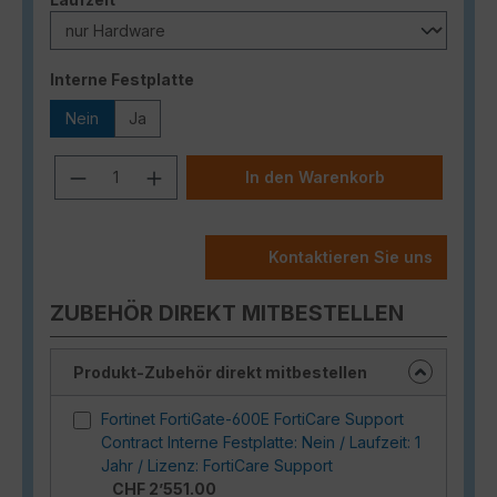
auswählen
Interne Festplatte
Nein
Ja
Produkt Anzahl: Gib den gewünschten
In den Warenkorb
Kontaktieren Sie uns
ZUBEHÖR DIREKT MITBESTELLEN
Produkt-Zubehör direkt mitbestellen
Fortinet FortiGate-600E FortiCare Support
Contract Interne Festplatte: Nein / Laufzeit: 1
Jahr / Lizenz: FortiCare Support
CHF 2’551.00