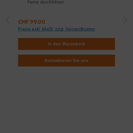
Ferne durchführen
Technischer Support durch Fortinet
zertifizierte Techniker*
Regulärer Preis:
CHF 99.00
Preise exkl. MwSt. zzgl. Versandkosten
In den Warenkorb
Kontaktieren Sie uns