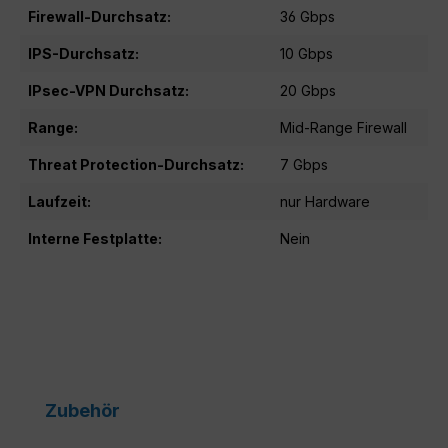
Firewall-Durchsatz:
36 Gbps
IPS-Durchsatz:
10 Gbps
IPsec-VPN Durchsatz:
20 Gbps
Range:
Mid-Range Firewall
Threat Protection-Durchsatz:
7 Gbps
Laufzeit:
nur Hardware
Interne Festplatte:
Nein
Produktgalerie überspringen
Zubehör