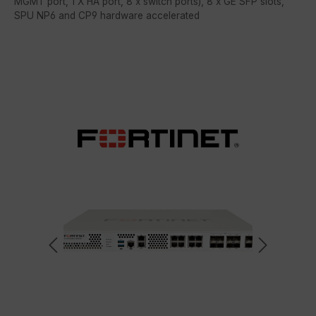
MGMT port, 1 X HA port, 8 x switch ports), 8 x GE SFP slots,
SPU NP6 and CP9 hardware accelerated
Bildergalerie überspringen