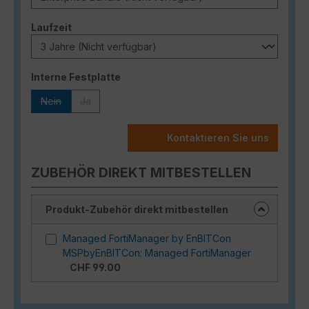
auswählen
Laufzeit
auswählen
Interne Festplatte
Nein
Ja
(Diese Option ist zurzeit nicht verfügbar.)
(Diese Option ist zurzeit nicht verfügbar.)
Kontaktieren Sie uns
ZUBEHÖR DIREKT MITBESTELLEN
Produkt-Zubehör direkt mitbestellen
Managed FortiManager by EnBITCon
MSPbyEnBITCon: Managed FortiManager
CHF 99.00