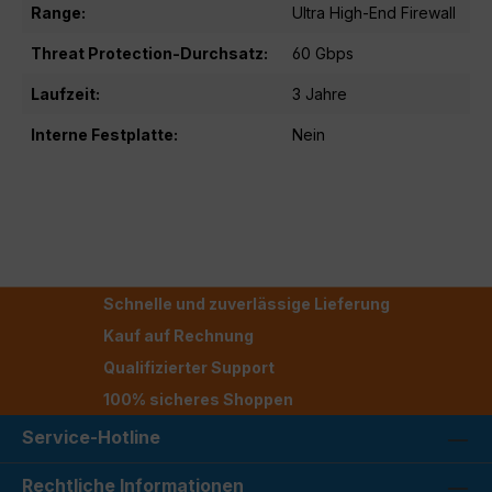
Range:
Ultra High-End Firewall
Threat Protection-Durchsatz:
60 Gbps
Laufzeit:
3 Jahre
Interne Festplatte:
Nein
Schnelle und zuverlässige Lieferung
Kauf auf Rechnung
Qualifizierter Support
100% sicheres Shoppen
Service-Hotline
Rechtliche Informationen