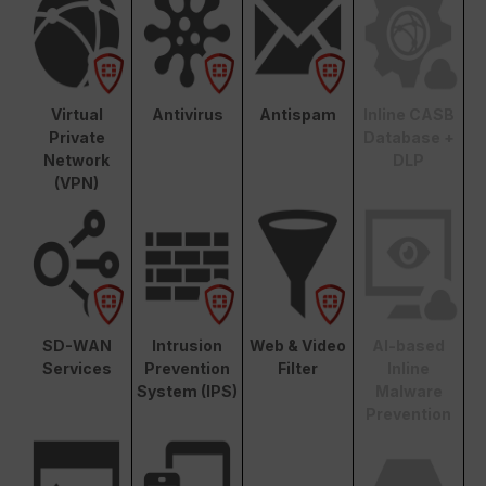
Virtual
Antivirus
Antispam
Inline CASB
Private
Database +
Network
DLP
(VPN)
SD-WAN
Intrusion
Web & Video
AI-based
Services
Prevention
Filter
Inline
System (IPS)
Malware
Prevention