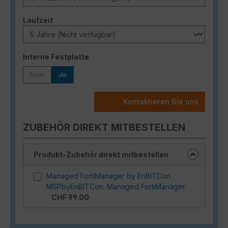
auswählen
Laufzeit
auswählen
Interne Festplatte
Nein
Ja
(Diese Option ist zurzeit nicht verfügbar.)
(Diese Option ist zurzeit nicht verfügbar.)
Kontaktieren Sie uns
ZUBEHÖR DIREKT MITBESTELLEN
Produkt-Zubehör direkt mitbestellen
Managed FortiManager by EnBITCon
MSPbyEnBITCon: Managed FortiManager
CHF 99.00