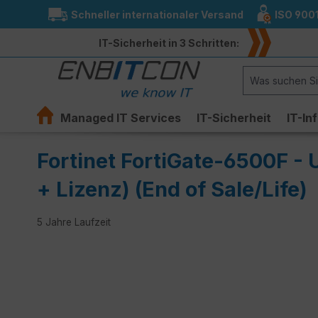
Schneller internationaler Versand
ISO 900
springen
Zur Hauptnavigation springen
IT-Sicherheit in 3 Schritten:
Managed IT Services
IT-Sicherheit
IT-In
Fortinet FortiGate-6500F 
+ Lizenz) (End of Sale/Life)
5 Jahre Laufzeit
Bildergalerie überspringen