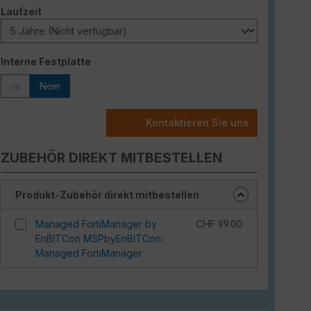
auswählen
Laufzeit
auswählen
Interne Festplatte
Ja
Nein
(Diese Option ist zurzeit nicht verfügbar.)
(Diese Option ist zurzeit nicht verfügbar.)
Kontaktieren Sie uns
ZUBEHÖR DIREKT MITBESTELLEN
Produkt-Zubehör direkt mitbestellen
Managed FortiManager by
CHF 99.00
EnBITCon MSPbyEnBITCon:
Managed FortiManager