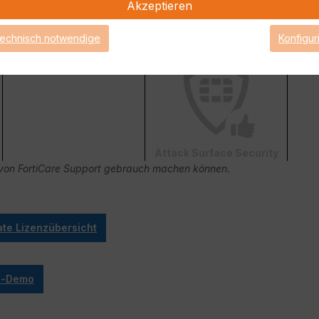
Akzeptieren
technisch notwendige
Konfigur
FortiConverter Service
Attack Surface Security
ge von FortiCare Support gebrauch machen können.
ate Lizenzübersicht
ve-Demo