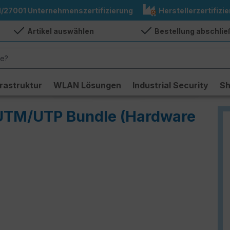
1/27001 Unternehmenszertifizierung
Herstellerzertifizie
Artikel auswählen
Bestellung abschli
frastruktur
WLAN Lösungen
Industrial Security
S
- UTM/UTP Bundle (Hardware