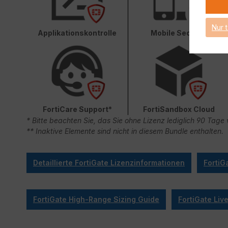
Nur 
Applikationskontrolle
Mobile Security
FortiCare Support*
FortiSandbox Cloud
* Bitte beachten Sie, das Sie ohne Lizenz lediglich 90 Ta
** Inaktive Elemente sind nicht in diesem Bundle enthalten.
Detaillierte FortiGate Lizenzinformationen
FortiG
FortiGate High-Range Sizing Guide
FortiGate Li