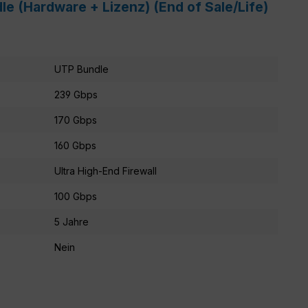
e (Hardware + Lizenz) (End of Sale/Life)
UTP Bundle
239 Gbps
170 Gbps
160 Gbps
Ultra High-End Firewall
100 Gbps
5 Jahre
Nein