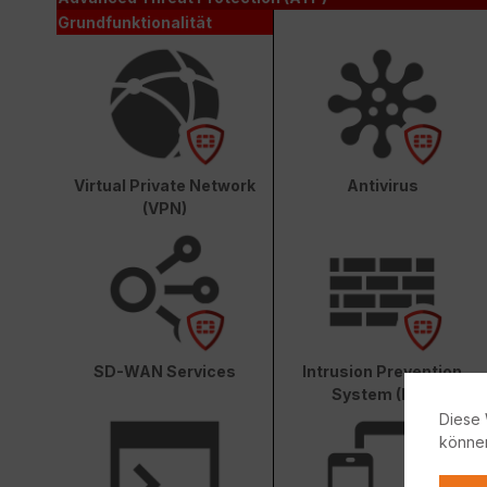
Grundfunktionalität
Virtual Private Network
Antivirus
(VPN)
SD-WAN Services
Intrusion Prevention
System (IPS)
Diese 
könne