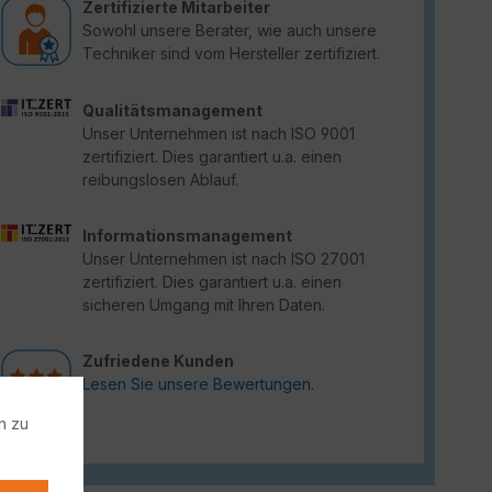
Zertifizierte Mitarbeiter
Sowohl unsere Berater, wie auch unsere
Techniker sind vom Hersteller zertifiziert.
Qualitätsmanagement
Unser Unternehmen ist nach ISO 9001
zertifiziert. Dies garantiert u.a. einen
reibungslosen Ablauf.
Informationsmanagement
Unser Unternehmen ist nach ISO 27001
zertifiziert. Dies garantiert u.a. einen
sicheren Umgang mit Ihren Daten.
Zufriedene Kunden
Lesen Sie unsere Bewertungen.
n zu