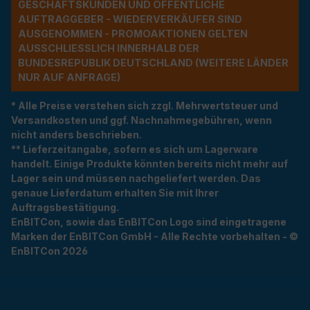
ESCHÄFTSKUNDEN UND ÖFFENTLICHE A
UFTRAGGEBER - WIEDERVERKÄUFER SIND A
USGENOMMEN - PROMOAKTIONEN GELTEN A
USSCHLIESSLICH INNERHALB DER BU
NDESREPUBLIK DEUTSCHLAND (WEITERE LÄNDER NU
R AUF ANFRAGE)
* Alle Preise verstehen sich zzgl. Mehrwertsteuer und
Versandkosten und ggf. Nachnahmegebühren, wenn
nicht anders beschrieben.
** Lieferzeitangabe, sofern es sich um Lagerware
handelt. Einige Produkte könnten bereits nicht mehr auf
Lager sein und müssen nachgeliefert werden. Das
genaue Lieferdatum erhalten Sie mit Ihrer
Auftragsbestätigung.
EnBITCon, sowie das EnBITCon Logo sind eingetragene
Marken der EnBITCon GmbH - Alle Rechte vorbehalten - ©
EnBITCon 2026