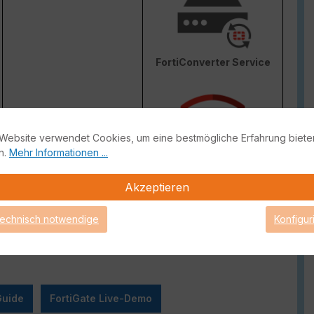
FortiConverter Service
Website verwendet Cookies, um eine bestmögliche Erfahrung biete
n.
Mehr Informationen ...
Attack Surface Security
Akzeptieren
ge von FortiCare Support gebrauch machen können.
technisch notwendige
Konfigur
Guide
FortiGate Live-Demo