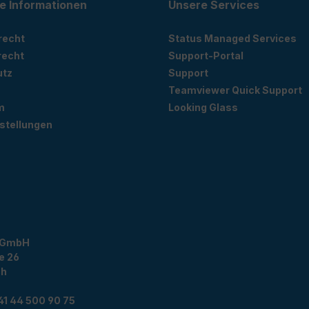
e Informationen
Unsere Services
recht
Status Managed Services
recht
Support-Portal
utz
Support
Teamviewer Quick Support
m
Looking Glass
stellungen
 GmbH
e 26
ch
41 44 500 90 75