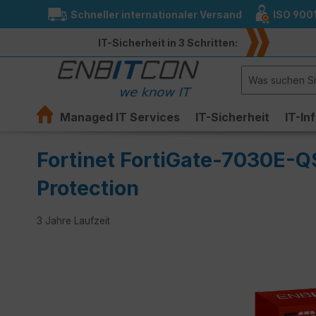
Schneller internationaler Versand
ISO 900
springen
Zur Hauptnavigation springen
IT-Sicherheit in 3 Schritten:
Managed IT Services
IT-Sicherheit
IT-In
Fortinet FortiGate-7030E-Q
Protection
3 Jahre Laufzeit
Bildergalerie überspringen