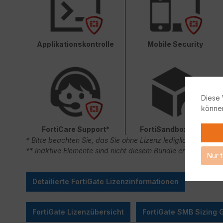
Applikationskontrolle
Mobile Security
Diese 
könne
FortiCare Support*
FortiSandbox Cloud
* Bitte beachten Sie, das Sie ohne Lizenz lediglich 90 Ta
** Inaktive Elemente sind nicht diesem Bundle enthalten.
Nur 
Detailierte FortiGate Lizenzinformationen
FortiGate Lizenzübersicht
FortiGate SMB Sizing 