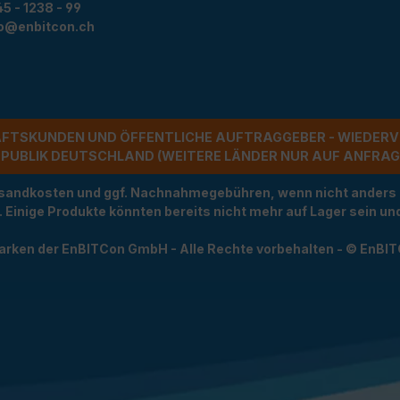
5 - 1238 - 99
fo@enbitcon.ch
ÄFTSKUNDEN UND ÖFFENTLICHE AUFTRAGGEBER - WIEDERV
UBLIK DEUTSCHLAND (WEITERE LÄNDER NUR AUF ANFRAGE)
Versandkosten und ggf. Nachnahmegebühren, wenn nicht anders
t. Einige Produkte könnten bereits nicht mehr auf Lager sein 
arken der EnBITCon GmbH - Alle Rechte vorbehalten - © EnBI