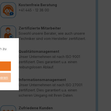
Kostenfreie Beratung
+41 445 - 12 38 00
Zertifizierte Mitarbeiter
Sowohl unsere Berater, wie auch unsere
Techniker sind vom Hersteller zertifiziert.
n zu
Qualitätsmanagement
Unser Unternehmen ist nach ISO 9001
zertifiziert. Dies garantiert u.a. einen
reibungslosen Ablauf.
ieren
Informationsmanagement
Unser Unternehmen ist nach ISO 27001
zertifiziert. Dies garantiert u.a. einen
sicheren Umgang mit Ihren Daten.
Zufriedene Kunden