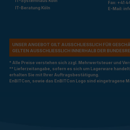
IT-Systemhaus Köln
Fax:
+41 44
IT-Beratung Köln
E-Mail:
in
UNSER ANGEBOT GILT AUSSCHLIESSLICH FÜR GESCH
ELTEN AUSSCHLIESSLICH INNERHALB DER BUNDESREP
* Alle Preise verstehen sich zzgl. Mehrwertsteuer und 
** Lieferzeitangabe, sofern es sich um Lagerware handel
erhalten Sie mit Ihrer Auftragsbestätigung.
EnBITCon, sowie das EnBITCon Logo sind eingetragene M