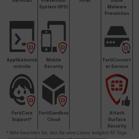
Services
Prevention
Filter
Inline
System (IPS)
Malware
Prevention
Applikationsk
Mobile
FortiConvert
ontrolle
Security
er Service
FortiCare
FortiSandbox
Attack
Support*
Cloud
Surface
Security
* Bitte beachten Sie, das Sie ohne Lizenz lediglich 90 Tage