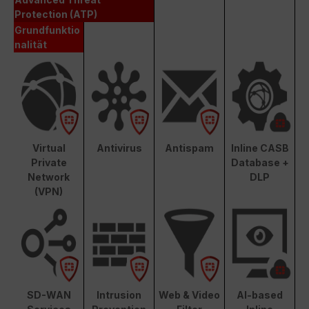
Protection (ATP)
Grundfunktio
nalität
Virtual
Antivirus
Antispam
Inline CASB
Private
Database +
Network
DLP
(VPN)
SD-WAN
Intrusion
Web & Video
AI-based