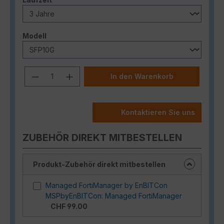
auswählen
Modell
Produkt Anzahl: Gib den gewünschten
In den Warenkorb
Kontaktieren Sie uns
ZUBEHÖR DIREKT MITBESTELLEN
Produkt-Zubehör direkt mitbestellen
Managed FortiManager by EnBITCon
MSPbyEnBITCon: Managed FortiManager
CHF 99.00