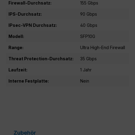
Firewall-Durchsatz:
155 Gbps
IPS-Durchsatz:
90 Gbps
IPsec-VPN Durchsatz:
40 Gbps
Modell:
SFP10G
Range:
Ultra High-End Firewall
Threat Protection-Durchsatz:
35 Gbps
Laufzeit:
1 Jahr
Interne Festplatte:
Nein
Produktgalerie überspringen
Zubehör