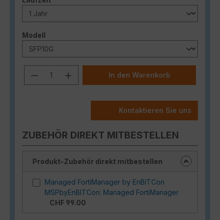
auswählen
Modell
Produkt Anzahl: Gib den gewünschten
In den Warenkorb
Kontaktieren Sie uns
ZUBEHÖR DIREKT MITBESTELLEN
Produkt-Zubehör direkt mitbestellen
Managed FortiManager by EnBITCon
MSPbyEnBITCon: Managed FortiManager
CHF 99.00