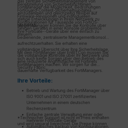
das zentrale Sicherheitsmanagement von
Bereitstellung von Sicherheitsrichtlinien,
FortiManager die Möglichkeit, Bedrohungen
FortiGuard-Content-Sicherheitsupdates,
einzudämmen und gleichzeitig flexibel auf
Firmware-Revisionen und individuellen
stetige Entwicklungen in Ihrem Netzwerk zu
Konfigurationen für Tausende von FortiOS-
reagieren.
Mit FortiManager können Sie die Kontrolle über
fähigen Geräten in einer Konsole problemlos
Ihre FortiGate--Geräte über eine einfach zu
steuern.
bedienende, zentralisierte Managementkonsole
aufrechtzuerhalten. Sie erhalten eine
vollständige Übersicht über Ihre Sicherheitslage,
Mit dem FortiManger über EnBITCon müssen Sie
die vollständige Kontrolle über Ihr Netzwerk und
sich auch keine Sorgen über den Betrieb des
eine reduzierte Angriffsfläche mit Fortinets
FortiManagers machen. Wir sorgen für die
Security Fabric.
dauerhafte Verfügbarkeit des FortiManagers.
Ihre Vorteile:
Betrieb und Wartung des FortiManager über
ISO 9001 und ISO 27001 zertifiziertes
Unternehmen in einem deutschen
Rechenzentrum
Einfache zentrale Verwaltung einer oder
*Technischer Support ist nicht im Preis enthalten
mehrerer FortiGate-Geräte
und wird separat berechnet. Die Preise können
Automatisches Backup von Konfigurationen.