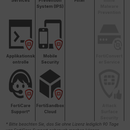
Services
Prevention
Filter
Inline
System (IPS)
Malware
Prevention
Applikationsk
Mobile
FortiConvert
ontrolle
Security
er Service
FortiCare
FortiSandbox
Attack
Support*
Cloud
Surface
Security
* Bitte beachten Sie, das Sie ohne Lizenz lediglich 90 Tage