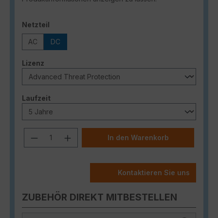
auswählen
Netzteil
AC
DC
auswählen
Lizenz
auswählen
Laufzeit
Produkt Anzahl: Gib den gewünschten
In den Warenkorb
Kontaktieren Sie uns
ZUBEHÖR DIREKT MITBESTELLEN