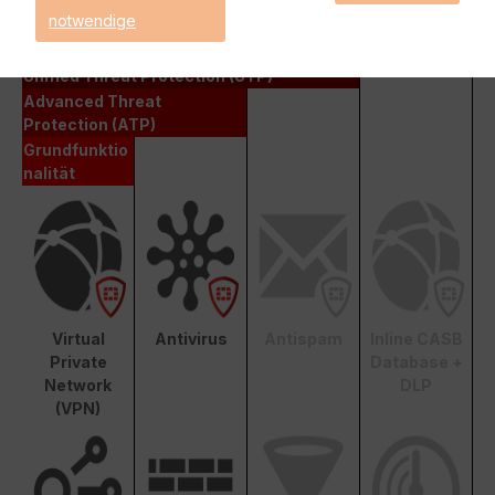
notwendige
Enterprise Protection
Unified Threat Protection (UTP)
Advanced Threat
Protection (ATP)
Grundfunktio
nalität
Virtual
Antivirus
Antispam
Inline CASB
Private
Database +
Network
DLP
(VPN)