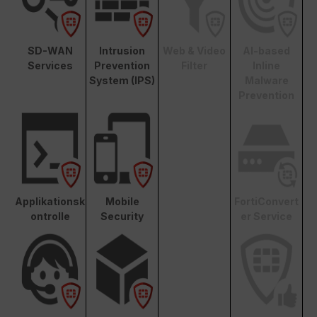
SD-WAN
Intrusion
Web & Video
AI-based
Services
Prevention
Filter
Inline
System (IPS)
Malware
Prevention
Applikationsk
Mobile
FortiConvert
ontrolle
Security
er Service