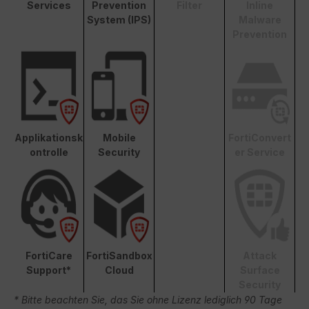
Services
Prevention
Filter
Inline
System (IPS)
Malware
Prevention
Applikationsk
Mobile
FortiConvert
ontrolle
Security
er Service
FortiCare
FortiSandbox
Attack
Support*
Cloud
Surface
Security
* Bitte beachten Sie, das Sie ohne Lizenz lediglich 90 Tage