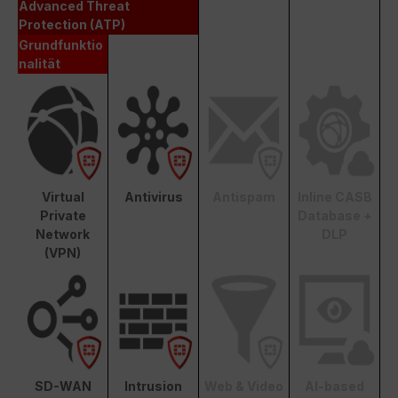
Advanced Threat
Protection (ATP)
Grundfunktio
nalität
Virtual
Antivirus
Antispam
Inline CASB
Private
Database +
Network
DLP
(VPN)
SD-WAN
Intrusion
Web & Video
AI-based