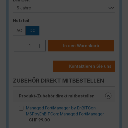
auswählen
Netzteil
AC
DC
Produkt Anzahl: Gib den gewünschten
In den Warenkorb
Kontaktieren Sie uns
ZUBEHÖR DIREKT MITBESTELLEN
Produkt-Zubehör direkt mitbestellen
Managed FortiManager by EnBITCon
MSPbyEnBITCon: Managed FortiManager
CHF 99.00