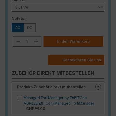
auswählen
Netzteil
AC
DC
Produkt Anzahl: Gib den gewünschten
In den Warenkorb
Kontaktieren Sie uns
ZUBEHÖR DIREKT MITBESTELLEN
Produkt-Zubehör direkt mitbestellen
Managed FortiManager by EnBITCon
MSPbyEnBITCon: Managed FortiManager
CHF 99.00