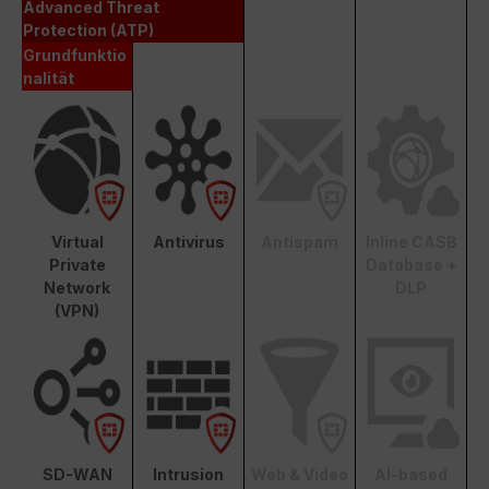
Advanced Threat
Protection (ATP)
Grundfunktio
nalität
Virtual
Antivirus
Antispam
Inline CASB
Private
Database +
Network
DLP
(VPN)
SD-WAN
Intrusion
Web & Video
AI-based