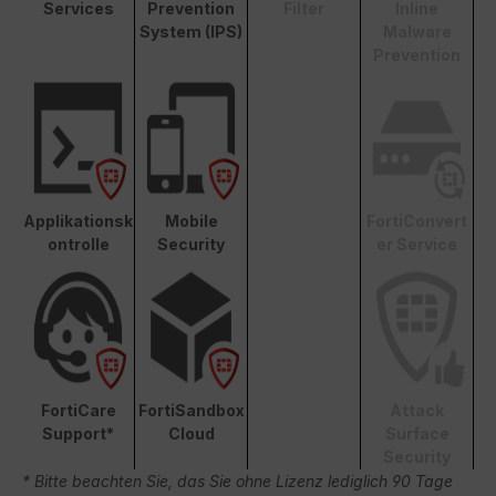
Services
Prevention
Filter
Inline
System (IPS)
Malware
Prevention
Applikationsk
Mobile
FortiConvert
ontrolle
Security
er Service
FortiCare
FortiSandbox
Attack
Support*
Cloud
Surface
Security
* Bitte beachten Sie, das Sie ohne Lizenz lediglich 90 Tage