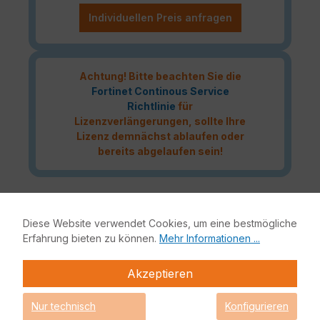
Individuellen Preis anfragen
Achtung! Bitte beachten Sie die
Fortinet Continous Service
Richtlinie
für
Lizenzverlängerungen, sollte Ihre
Lizenz demnächst ablaufen oder
bereits abgelaufen sein!
Das Fortinet Enterprise Protection Lizenzbundle liefert
Diese Website verwendet Cookies, um eine bestmögliche
höchste Netzwerksicherheit für Ihre IT-Infrastruktur.
Erfahrung bieten zu können.
Mehr Informationen ...
Bestandteile dieses Bundles sind neben der Fortinet
Hardware-Appliance auch FortiCare, FortiGuard,
Akzeptieren
FortiSandbox und Mobile Security.
Fortinet Enterprise Protection
Nur technisch
Konfigurieren