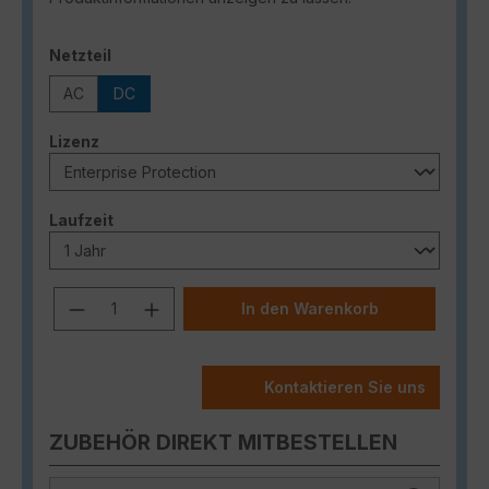
auswählen
Netzteil
AC
DC
auswählen
Lizenz
auswählen
Laufzeit
Produkt Anzahl: Gib den gewünschten
In den Warenkorb
Kontaktieren Sie uns
ZUBEHÖR DIREKT MITBESTELLEN