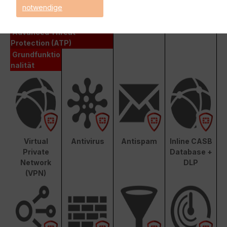
notwendige
Enterprise Protection
Unified Threat Protection (UTP)
Advanced Threat
Protection (ATP)
Grundfunktio
nalität
Virtual
Antivirus
Antispam
Inline CASB
Private
Database +
Network
DLP
(VPN)