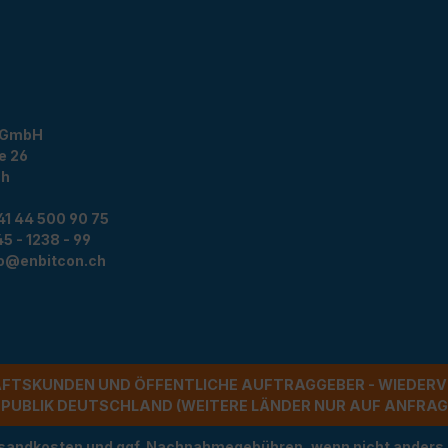
 GmbH
e 26
ch
41 44 500 90 75
5 - 1238 - 99
fo@enbitcon.ch
ÄFTSKUNDEN UND ÖFFENTLICHE AUFTRAGGEBER - WIEDERV
UBLIK DEUTSCHLAND (WEITERE LÄNDER NUR AUF ANFRAGE)
Versandkosten und ggf. Nachnahmegebühren, wenn nicht anders