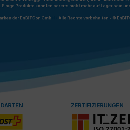
t. Einige Produkte könnten bereits nicht mehr auf Lager sein 
arken der EnBITCon GmbH - Alle Rechte vorbehalten - © EnBI
NDARTEN
ZERTIFIZIERUNGEN