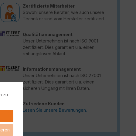
Zertifizierte Mitarbeiter
Sowohl unsere Berater, wie auch unsere
Techniker sind vom Hersteller zertifiziert.
Qualitätsmanagement
Unser Unternehmen ist nach ISO 9001
zertifiziert. Dies garantiert u.a. einen
reibungslosen Ablauf.
Informationsmanagement
Unser Unternehmen ist nach ISO 27001
zertifiziert. Dies garantiert u.a. einen
sicheren Umgang mit Ihren Daten.
n zu
Zufriedene Kunden
Lesen Sie unsere Bewertungen.
ieren