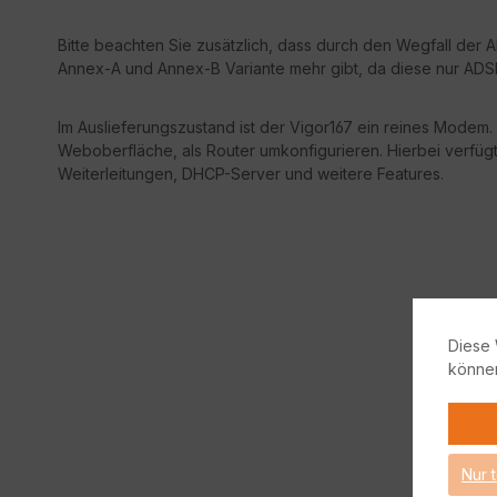
Bitte beachten Sie zusätzlich, dass durch den Wegfall der
Annex-A und Annex-B Variante mehr gibt, da diese nur ADSL
Im Auslieferungszustand ist der Vigor167 ein reines Modem.
Weboberfläche, als Router umkonfigurieren. Hierbei verfügt 
Weiterleitungen, DHCP-Server und weitere Features.
Diese 
könne
Nur 