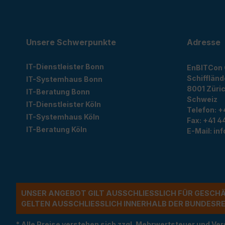
Unsere Schwerpunkte
Adresse
IT-Dienstleister Bonn
EnBITCon
Schiffländ
IT-Systemhaus Bonn
8001
Züri
IT-Beratung Bonn
Schweiz
IT-Dienstleister Köln
Telefon:
+
IT-Systemhaus Köln
Fax:
+41 44
IT-Beratung Köln
E-Mail:
in
UNSER ANGEBOT GILT AUSSCHLIESSLICH FÜR GESCH
ELTEN AUSSCHLIESSLICH INNERHALB DER BUNDESREP
* Alle Preise verstehen sich zzgl. Mehrwertsteuer und 