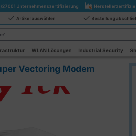
1/27001 Unternehmenszertifizierung
Herstellerzertifizie
Artikel auswählen
Bestellung abschli
frastruktur
WLAN Lösungen
Industrial Security
S
uper Vectoring Modem