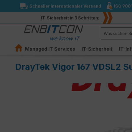
Schneller internationaler Versand
ISO 900
springen
Zur Hauptnavigation springen
IT-Sicherheit in 3 Schritten:
Managed IT Services
IT-Sicherheit
IT-In
DrayTek Vigor 167 VDSL2 S
Bildergalerie überspringen