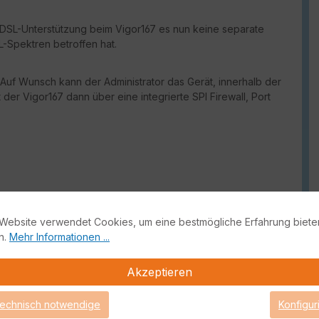
 ADSL-Unterstützung beim Vigor167 es nun keine separate
-Spektren betroffen hat.
 Auf Wunsch kann der Administrator das Gerät, innerhalb der
der Vigor167 dann über eine integrierte SPI Firewall, Port
Website verwendet Cookies, um eine bestmögliche Erfahrung biete
n.
Mehr Informationen ...
Akzeptieren
technisch notwendige
Konfigur