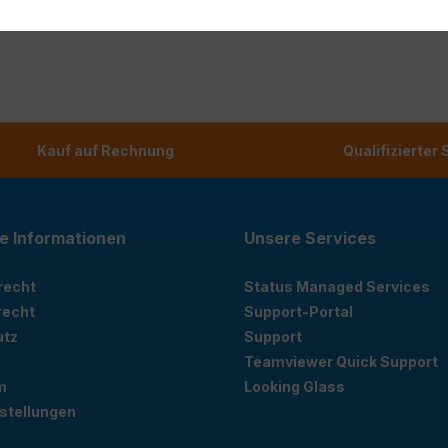
Kauf auf Rechnung
Qualifizierter
e Informationen
Unsere Services
recht
Status Managed Services
recht
Support-Portal
utz
Support
Teamviewer Quick Support
m
Looking Glass
stellungen