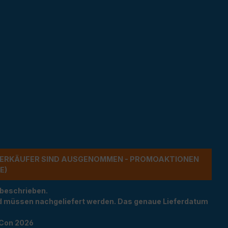
ERKÄUFER SIND AUSGENOMMEN - PROMOAKTIONEN G
 beschrieben.
und müssen nachgeliefert werden. Das genaue Lieferdatum
TCon 2026