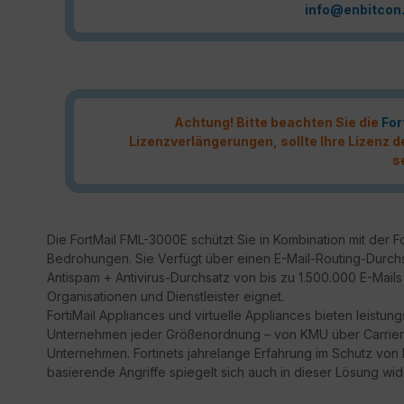
info@enbitcon
Achtung! Bitte beachten Sie die
For
Lizenzverlängerungen, sollte Ihre Lizenz
s
Die FortMail FML-3000E schützt Sie in Kombination mit der 
Bedrohungen. Sie Verfügt über einen E-Mail-Routing-Durchs
Antispam + Antivirus-Durchsatz von bis zu 1.500.000 E-Mail
Organisationen und Dienstleister eignet.
FortiMail Appliances und virtuelle Appliances bieten leistu
Unternehmen jeder Größenordnung – von KMU über Carrier, S
Unternehmen. Fortinets jahrelange Erfahrung im Schutz 
basierende Angriffe spiegelt sich auch in dieser Lösung wid