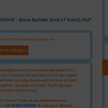
-3000E - Base Bundle (End of Sale/Life)"
 jetzt Ihr attraktives Angebot an!
 Preis anfragen
kt lediglich noch Lizenzverlängerungen für 1
hres-Lizenzen bis zum End-of-Life gestapelt
t befindet sich das Gerät noch im End-of-Sale
e gehen, wo dann auch kein Trade-Up bzw.
en mehr möglich sind.
f-Life ein Trade-Up an. Sie können uns
er
+49 (0)228 338889-0
oder per E-Mail an