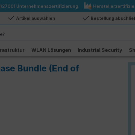
1/27001 Unternehmenszertifizierung
Herstellerzertifizie
Artikel auswählen
Bestellung abschli
frastruktur
WLAN Lösungen
Industrial Security
S
Base Bundle (End of