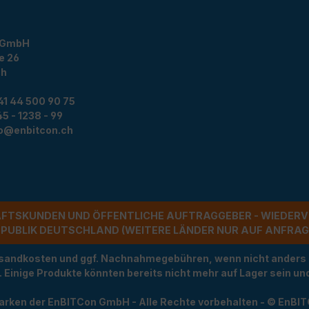
 GmbH
e 26
ch
41 44 500 90 75
5 - 1238 - 99
fo@enbitcon.ch
ÄFTSKUNDEN UND ÖFFENTLICHE AUFTRAGGEBER - WIEDERV
UBLIK DEUTSCHLAND (WEITERE LÄNDER NUR AUF ANFRAGE)
Versandkosten und ggf. Nachnahmegebühren, wenn nicht anders
t. Einige Produkte könnten bereits nicht mehr auf Lager sein 
arken der EnBITCon GmbH - Alle Rechte vorbehalten - © EnBI