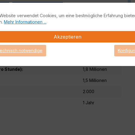
ung
FortiMail Live-Demo
Website verwendet Cookies, um eine bestmögliche Erfahrung biete
n.
Mehr Informationen ...
End of Sale/Life) Produktinformationen
Akzeptieren
Base Bundle
technisch notwendige
Konfigur
2,5 Millionen
ro Stunde):
1,8 Millionen
1,5 Millionen
2.000
1 Jahr