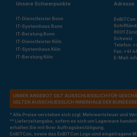
Unsere Schwerpunkte
Adresse
IT-Dienstleister Bonn
EnBITCon
Schiffländ
IT-Systemhaus Bonn
8001
Züri
IT-Beratung Bonn
Schweiz
IT-Dienstleister Köln
Telefon:
+
IT-Systemhaus Köln
Fax:
+41 44
IT-Beratung Köln
E-Mail:
in
UNSER ANGEBOT GILT AUSSCHLIESSLICH FÜR GESCH
ELTEN AUSSCHLIESSLICH INNERHALB DER BUNDESREP
* Alle Preise verstehen sich zzgl. Mehrwertsteuer und 
** Lieferzeitangabe, sofern es sich um Lagerware handel
erhalten Sie mit Ihrer Auftragsbestätigung.
EnBITCon, sowie das EnBITCon Logo sind eingetragene M