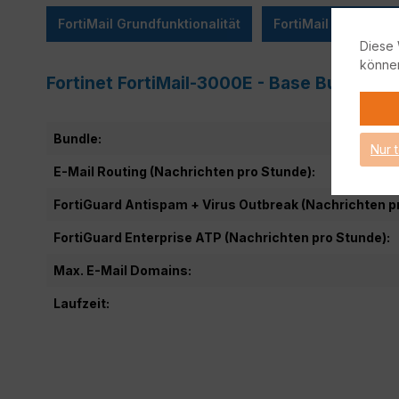
FortiMail Grundfunktionalität
FortiMail Lizensier
Diese 
könne
Fortinet FortiMail-3000E - Base Bundle (
Bundle:
Nur 
E-Mail Routing (Nachrichten pro Stunde):
FortiGuard Antispam + Virus Outbreak (Nachrichten p
FortiGuard Enterprise ATP (Nachrichten pro Stunde):
Max. E-Mail Domains:
Laufzeit: