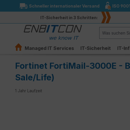
Schneller internationaler Versand
ISO 900
springen
Zur Hauptnavigation springen
IT-Sicherheit in 3 Schritten:
Managed IT Services
IT-Sicherheit
IT-In
Fortinet FortiMail-3000E - 
Sale/Life)
1 Jahr Laufzeit
Bildergalerie überspringen