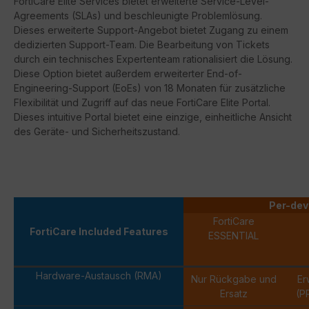
FortiCare
Elite Services bietet erweiterte Service-Level-
Agreements (
SLAs
) und beschleunigte Problemlösung.
Dieses erweiterte Support-Angebot bietet Zugang zu einem
dedizierten Support-Team. Die Bearbeitung von Tickets
durch ein technisches Expertenteam rationalisiert die Lösung.
Diese Option bietet außerdem erweiterter
End-of-
Engineering-Support
(
EoEs
) von 18 Monaten für zusätzliche
Flexibilität und Zugriff auf das neue
FortiCare
Elite Portal.
Dieses intuitive Portal bietet eine einzige, einheitliche Ansicht
des Geräte- und Sicherheitszustand.
Per-dev
FortiCare
FortiCare Included Features
ESSENTIAL
Hardware-Austausch (RMA)
Nur Rückgabe und
Er
Ersatz
(P