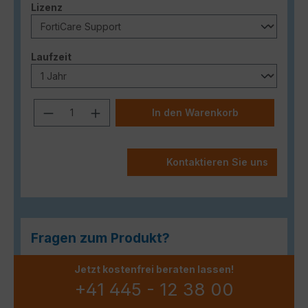
auswählen
Lizenz
auswählen
Laufzeit
Produkt Anzahl: Gib den gewünschten
In den Warenkorb
Kontaktieren Sie uns
Fragen zum Produkt?
Jetzt kostenfrei beraten lassen!
+41 445 - 12 38 00