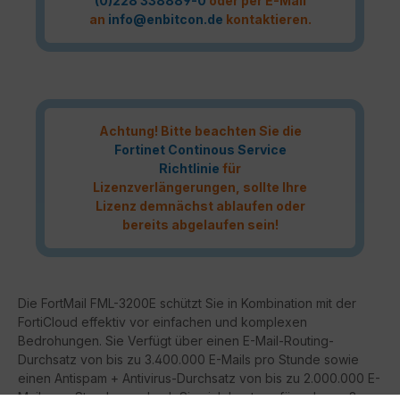
(0)228 338889-0
oder per E-Mail
an
info@enbitcon.de
kontaktieren.
Achtung! Bitte beachten Sie die
Fortinet Continous Service
Richtlinie
für
Lizenzverlängerungen, sollte Ihre
Lizenz demnächst ablaufen oder
bereits abgelaufen sein!
Die FortMail FML-3200E schützt Sie in Kombination mit der
FortiCloud effektiv vor einfachen und komplexen
Bedrohungen. Sie Verfügt über einen E-Mail-Routing-
Durchsatz von bis zu 3.400.000 E-Mails pro Stunde sowie
einen Antispam + Antivirus-Durchsatz von bis zu 2.000.000 E-
Mails pro Stunde, wodurch Sie sich bestens für sehr große