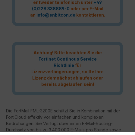
entweder telefonisch unter
+49
(0)228 338889-0
oder per E-Mail
an
info@enbitcon.de
kontaktieren.
Achtung! Bitte beachten Sie die
Fortinet Continous Service
Richtlinie
für
Lizenzverlängerungen, sollte Ihre
Lizenz demnächst ablaufen oder
bereits abgelaufen sein!
Die FortMail FML-3200E schützt Sie in Kombination mit der
FortiCloud effektiv vor einfachen und komplexen
Bedrohungen. Sie Verfügt über einen E-Mail-Routing-
Durchsatz von bis zu 3.400.000 E-Mails pro Stunde sowie