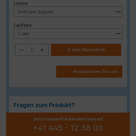
auswählen
Lizenz
auswählen
Laufzeit
Produkt Anzahl: Gib den gewünschten
In den Warenkorb
Kontaktieren Sie uns
Fragen zum Produkt?
Jetzt kostenfrei beraten lassen!
+41 445 - 12 38 00