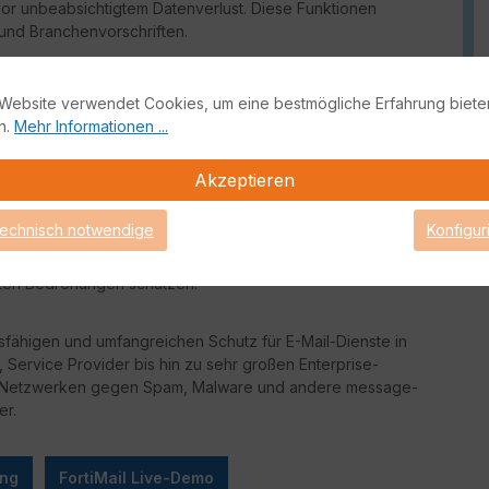
vor unbeabsichtigtem Datenverlust. Diese Funktionen
 und Branchenvorschriften.
Millionen Nachrichten pro Stunde mit vollständiger Anti-Spam-
bedient Unternehmen jeder Größe und kann wahlweise im
Website verwendet Cookies, um eine bestmögliche Erfahrung biete
t werden.
n.
Mehr Informationen ...
, zentrale Quarantänen und Endbenutzerkontrollen sowie
Akzeptieren
n Unternehmen volle Transparenz und einfache Kontrolle
technisch notwendige
Konfigur
nline kann FortiMail sowohl interne E-Mails als auch die
ten Bedrohungen schützen.
ngsfähigen und umfangreichen Schutz für E-Mail-Dienste in
ervice Provider bis hin zu sehr großen Enterprise-
von Netzwerken gegen Spam, Malware und andere message-
er.
ung
FortiMail Live-Demo