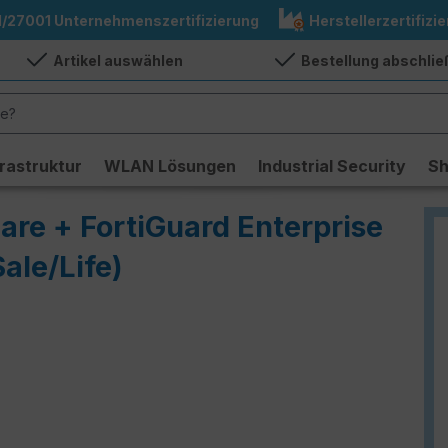
1/27001 Unternehmenszertifizierung
Herstellerzertifizie
Artikel auswählen
Bestellung abschli
frastruktur
WLAN Lösungen
Industrial Security
S
are + FortiGuard Enterprise
Sale/Life)