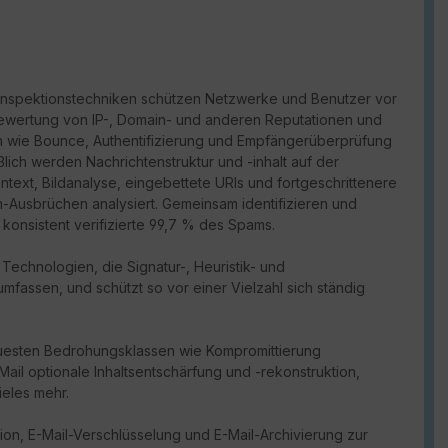
tsinspektionstechniken schützen Netzwerke und Benutzer vor
ewertung von IP-, Domain- und anderen Reputationen und
en wie Bounce, Authentifizierung und Empfängerüberprüfung
ch werden Nachrichtenstruktur und -inhalt auf der
ntext, Bildanalyse, eingebettete URIs und fortgeschrittenere
Ausbrüchen analysiert. Gemeinsam identifizieren und
konsistent verifizierte 99,7 % des Spams.
 Technologien, die Signatur-, Heuristik- und
fassen, und schützt so vor einer Vielzahl sich ständig
euesten Bedrohungsklassen wie Kompromittierung
iMail optionale Inhaltsentschärfung und -rekonstruktion,
eles mehr.
ion, E-Mail-Verschlüsselung und E-Mail-Archivierung zur