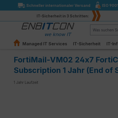
Schneller internationaler Versand
ISO 900
springen
Zur Hauptnavigation springen
IT-Sicherheit in 3 Schritten:
Managed IT Services
IT-Sicherheit
IT-In
FortiMail-VM02 24x7 FortiC
Subscription 1 Jahr (End of 
1 Jahr Laufzeit
Bildergalerie überspringen