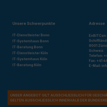
Unsere Schwerpunkte
Adresse
IT-Dienstleister Bonn
EnBITCon
Schiffländ
IT-Systemhaus Bonn
8001
Züri
IT-Beratung Bonn
Schweiz
IT-Dienstleister Köln
Telefon:
+
IT-Systemhaus Köln
Fax:
+41 44
IT-Beratung Köln
E-Mail:
in
UNSER ANGEBOT GILT AUSSCHLIESSLICH FÜR GESCH
ELTEN AUSSCHLIESSLICH INNERHALB DER BUNDESREP