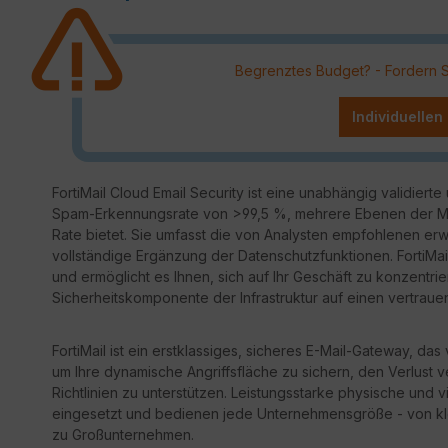
Begrenztes Budget? - Fordern Sie
Individuellen
FortiMail Cloud Email Security ist eine unabhängig validier
Spam-Erkennungsrate von >99,5 %, mehrere Ebenen der Mal
Rate bietet. Sie umfasst die von Analysten empfohlenen e
vollständige Ergänzung der Datenschutzfunktionen. FortiMail 
und ermöglicht es Ihnen, sich auf Ihr Geschäft zu konzentri
Sicherheitskomponente der Infrastruktur auf einen vertrau
FortiMail ist ein erstklassiges, sicheres E-Mail-Gateway, 
um Ihre dynamische Angriffsfläche zu sichern, den Verlust v
Richtlinien zu unterstützen. Leistungsstarke physische und v
eingesetzt und bedienen jede Unternehmensgröße - von kle
zu Großunternehmen.