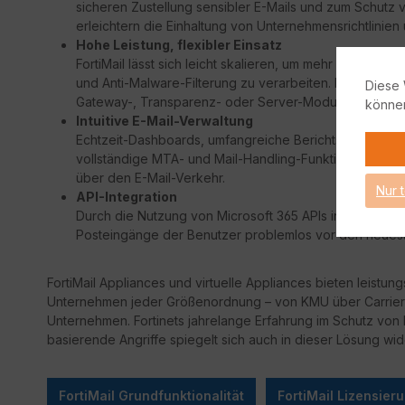
sicheren Zustellung sensibler E-Mails und zum Schutz 
erleichtern die Einhaltung von Unternehmensrichtlinien
Hohe Leistung, flexibler Einsatz
FortiMail lässt sich leicht skalieren, um mehr als zwei 
und Anti-Malware-Filterung zu verarbeiten. FortiMail 
Diese 
Gateway-, Transparenz- oder Server-Modus eingesetz
könne
Intuitive E-Mail-Verwaltung
Echtzeit-Dashboards, umfangreiche Berichtsfunktionen
vollständige MTA- und Mail-Handling-Funktionen biete
über den E-Mail-Verkehr.
Nur 
API-Integration
Durch die Nutzung von Microsoft 365 APIs in Exchange O
Posteingänge der Benutzer problemlos vor den neues
FortiMail Appliances und virtuelle Appliances bieten leistu
Unternehmen jeder Größenordnung – von KMU über Carrier, S
Unternehmen. Fortinets jahrelange Erfahrung im Schutz 
basierende Angriffe spiegelt sich auch in dieser Lösung wid
FortiMail Grundfunktionalität
FortiMail Lizensier