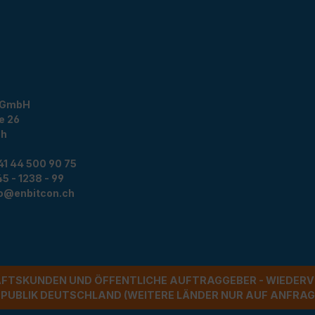
 GmbH
e 26
ch
41 44 500 90 75
5 - 1238 - 99
fo@enbitcon.ch
ÄFTSKUNDEN UND ÖFFENTLICHE AUFTRAGGEBER - WIEDERV
UBLIK DEUTSCHLAND (WEITERE LÄNDER NUR AUF ANFRAGE)