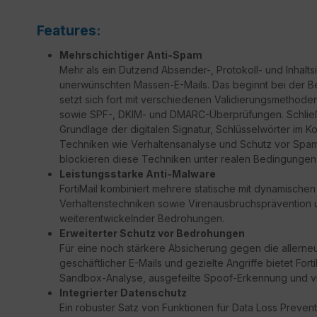
Features:
Mehrschichtiger Anti-Spam
Mehr als ein Dutzend Absender-, Protokoll- und Inhal
unerwünschten Massen-E-Mails. Das beginnt bei der B
setzt sich fort mit verschiedenen Validierungsmethod
sowie SPF-, DKIM- und DMARC-Überprüfungen. Schließli
Grundlage der digitalen Signatur, Schlüsselwörter im Ko
Techniken wie Verhaltensanalyse und Schutz vor Spam-
blockieren diese Techniken unter realen Bedingungen 
Leistungsstarke Anti-Malware
FortiMail kombiniert mehrere statische mit dynamischen
Verhaltenstechniken sowie Virenausbruchsprävention um
weiterentwickelnder Bedrohungen.
Erweiterter Schutz vor Bedrohungen
Für eine noch stärkere Absicherung gegen die allern
geschäftlicher E-Mails und gezielte Angriffe bietet Fort
Sandbox-Analyse, ausgefeilte Spoof-Erkennung und vi
Integrierter Datenschutz
Ein robuster Satz von Funktionen für Data Loss Prevent