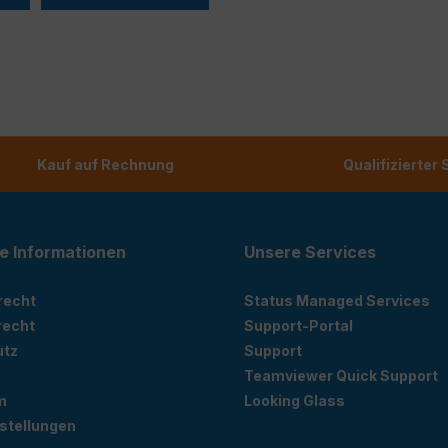
Kauf auf Rechnung
Qualifizierter
e Informationen
Unsere Services
recht
Status Managed Services
recht
Support-Portal
utz
Support
Teamviewer Quick Support
m
Looking Glass
stellungen