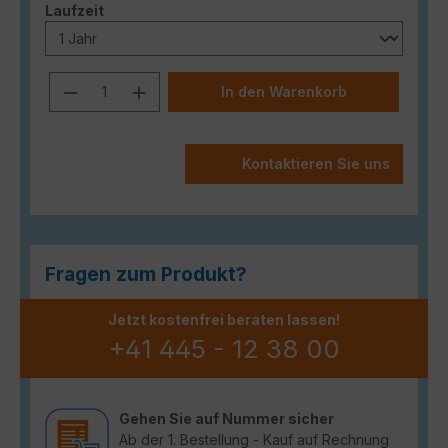
auswählen
Laufzeit
Produkt Anzahl: Gib den gewünschten
In den Warenkorb
Kontaktieren Sie uns
Fragen zum Produkt?
Jetzt kostenfrei beraten lassen!
+41 445 - 12 38 00
Gehen Sie auf Nummer sicher
Ab der 1. Bestellung - Kauf auf Rechnung