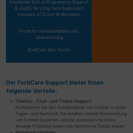
Erweiterter End-of-Engineering-Support
(E-EoES) für Long Term Supported
-
Firmware (LTS von 18 Monaten)
Portal für Geräteeinblicke und
-überwachung
-
(FortiCare Elite-Portal)
Der FortiCare Support bietet Ihnen
folgende Vorteile:
Telefon-, Chat- und Ticket-Support
Kontaktieren Sie den Kundendienst von Fortinet zu jeder
Tages- und Nachtzeit. Sie erhalten zeitnah Rückmeldung
von Fortinet-Experten, welche zusammen mit Ihnen
etwaige Probleme lösen oder technische Details klären.
Firmware-Updates