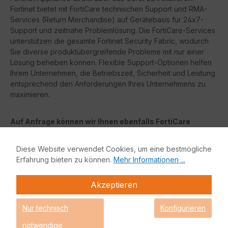
Fortinet bietet mit FortiCare technischen Support und RMA-
Services (Return Merchandise) auf Gerätebasis für 24x7-
Support und zeitnahe Problemlösung. Die FortiCare-Services
unterstützen die gesamte Fortinet Security Fabric, wodurch
Sie diverse produktübergreifende Probleme mit nur einer
Lösung beheben können. Flexible Support-Optionen helfen
Ihrem Unternehmen, die Betriebszeit, Sicherheit und Leistung
entsprechend den Anforderungen Ihres Unternehmens zu
maximieren.
Auf Anfrage können wir Ihnen ebenfalls FortiCare
Essentials oder FortiCare Elite anbieten. Die Features
der jeweiligen Lizenzen finden Sie in der nachfolgenden
Diese Website verwendet Cookies, um eine bestmögliche
Tabelle.
Erfahrung bieten zu können.
Mehr Informationen ...
FortiCare Elite
Akzeptieren
FortiCare
Elite Services bietet erweiterte Service-Level-
Nur technisch
Konfigurieren
Agreements (
SLAs
) und beschleunigte Problemlösung.
Dieses erweiterte Support-Angebot bietet Zugang zu einem
notwendige