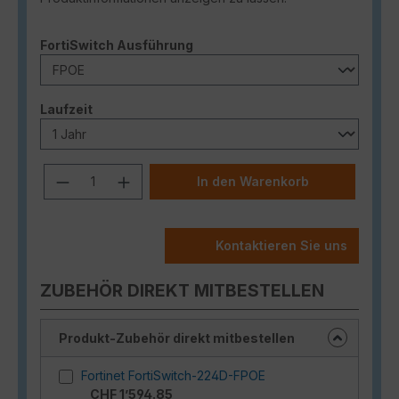
auswählen
FortiSwitch Ausführung
auswählen
Laufzeit
Produkt Anzahl: Gib den gewünschten
In den Warenkorb
Kontaktieren Sie uns
ZUBEHÖR DIREKT MITBESTELLEN
Produkt-Zubehör direkt mitbestellen
Fortinet FortiSwitch-224D-FPOE
CHF 1’594.85