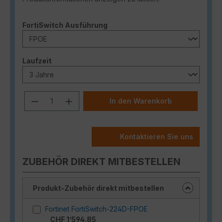
auswählen
FortiSwitch Ausführung
auswählen
Laufzeit
Produkt Anzahl: Gib den gewünschten
In den Warenkorb
Kontaktieren Sie uns
ZUBEHÖR DIREKT MITBESTELLEN
Produkt-Zubehör direkt mitbestellen
Fortinet FortiSwitch-224D-FPOE
CHF 1’594.85