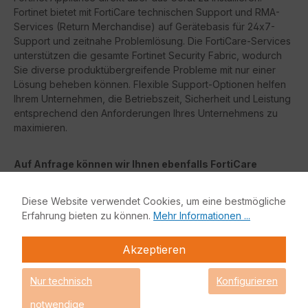
Fortinet bietet mit FortiCare technischen Support und RMA-
Services (Return Merchandise) auf Gerätebasis für 24x7-
Support und zeitnahe Problemlösung. Die FortiCare-Services
unterstützen die gesamte Fortinet Security Fabric, wodurch
Sie diverse produktübergreifende Probleme mit nur einer
Lösung beheben können. Flexible Support-Optionen helfen
Ihrem Unternehmen, die Betriebszeit, Sicherheit und Leistung
entsprechend den Anforderungen Ihres Unternehmens zu
maximieren.
Auf Anfrage können wir Ihnen ebenfalls FortiCare
Essentials oder FortiCare Elite anbieten. Die Features
der jeweiligen Lizenzen finden Sie in der nachfolgenden
Diese Website verwendet Cookies, um eine bestmögliche
Tabelle.
Erfahrung bieten zu können.
Mehr Informationen ...
FortiCare Elite
Akzeptieren
FortiCare
Elite Services bietet erweiterte Service-Level-
Nur technisch
Konfigurieren
Agreements (
SLAs
) und beschleunigte Problemlösung.
Dieses erweiterte Support-Angebot bietet Zugang zu einem
notwendige