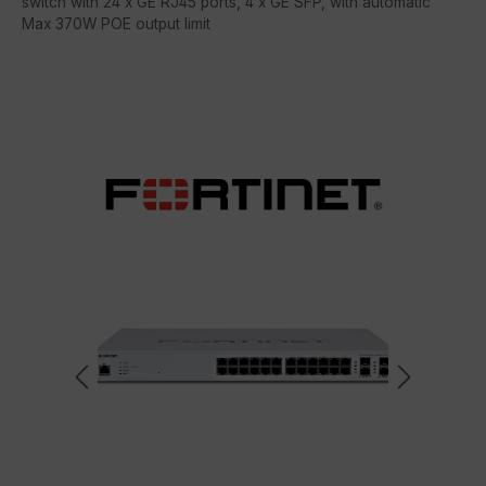
switch with 24 x GE RJ45 ports, 4 x GE SFP, with automatic
Max 370W POE output limit
Bildergalerie überspringen