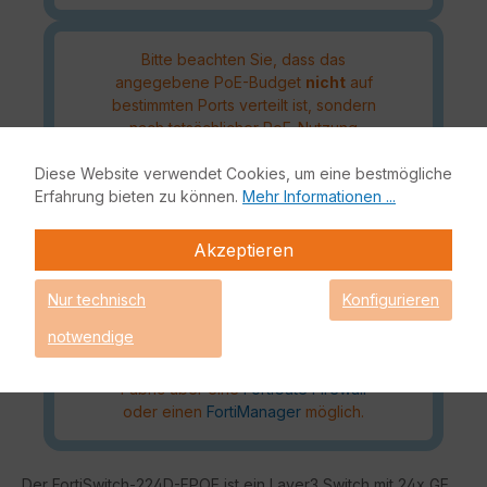
Bitte beachten Sie, dass das
angegebene PoE-Budget
nicht
auf
bestimmten Ports verteilt ist, sondern
nach tatsächlicher PoE-Nutzung
verbraucht wird und PoE-Geräte somit
Diese Website verwendet Cookies, um eine bestmögliche
an jeden Port angeschlossen werden
Erfahrung bieten zu können.
Mehr Informationen ...
können, solange das Budget noch
nicht aufgebraucht ist.
Akzeptieren
Nur technisch
Konfigurieren
Die Verwaltung Ihres
FortiSwitch
ist
notwendige
Standalone über ein Web-Interface
oder mittels der Fortinet Security
Fabric über eine
FortiGate Firewall
oder einen
FortiManager
möglich.
Der FortiSwitch-224D-FPOE ist ein Layer3 Switch mit 24x GE