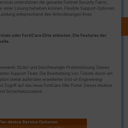
vices unterstützen die gesamte Fortinet Security Fabric,
ur einer Lösung beheben können. Flexible Support-Optionen
d Leistung entsprechend den Anforderungen Ihres
ials oder FortiCare Elite anbieten. Die Features der
elle.
reements (
SLAs
) und beschleunigte Problemlösung. Dieses
erten Support-Team. Die Bearbeitung von Tickets durch ein
Option bietet außerdem erweiterter
End-of-Engineering-
und Zugriff auf das neue
FortiCare
Elite Portal. Dieses intuitive
und Sicherheitszustand.
Per-device Service Optionen