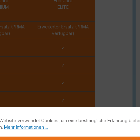
Care
FortiCare
MIUM
ELITE
Ersatz (PRMA
Erweiterter Ersatz (PRMA
gbar)
verfügbar)
✓
✓
✓
✓
✓
✓
✓
✓
Stunde
15 Minuten
Website verwendet Cookies, um eine bestmögliche Erfahrung biete
n.
Mehr Informationen ...
 Werktag
2 Arbeitsstunden