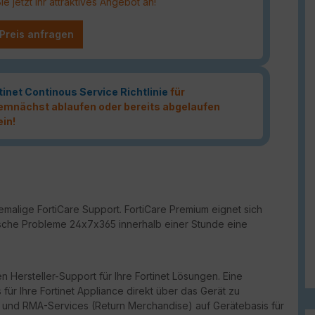
 jetzt Ihr attraktives Angebot an!
 Preis anfragen
tinet Continous Service Richtlinie
für
 demnächst ablaufen oder bereits abgelaufen
ein!
malige FortiCare Support. FortiCare Premium eignet sich
ritische Probleme 24x7x365 innerhalb einer Stunde eine
n Hersteller-Support für Ihre Fortinet Lösungen. Eine
für Ihre Fortinet Appliance direkt über das Gerät zu
port und RMA-Services (Return Merchandise) auf Gerätebasis für