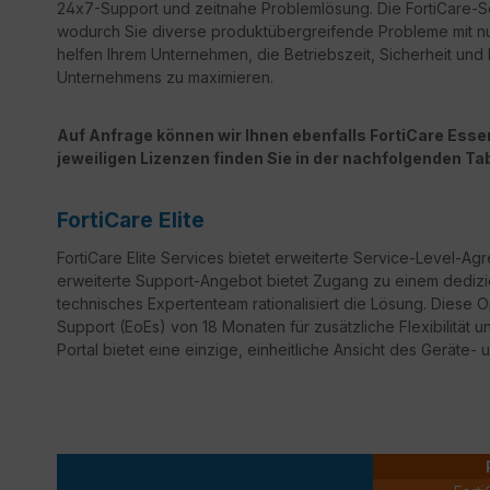
24x7-Support und zeitnahe Problemlösung. Die FortiCare-Ser
wodurch Sie diverse produktübergreifende Probleme mit n
helfen Ihrem Unternehmen, die Betriebszeit, Sicherheit un
Unternehmens zu maximieren.
Auf Anfrage können wir Ihnen ebenfalls FortiCare Essent
jeweiligen Lizenzen finden Sie in der nachfolgenden Tab
FortiCare Elite
FortiCare
Elite Services bietet erweiterte Service-Level-Ag
erweiterte Support-Angebot bietet Zugang zu einem dedizi
technisches Expertenteam rationalisiert die Lösung. Diese 
Support
(
EoEs
) von 18 Monaten für zusätzliche Flexibilität 
Portal bietet eine einzige, einheitliche Ansicht des Geräte- 