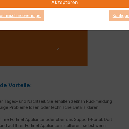
Akzeptieren
technisch notwendige
Konfigur
✓
✓
de Vorteile:
er Tages- und Nachtzeit. Sie erhalten zeitnah Rückmeldung
aige Probleme lösen oder technische Details klären.
 Ihre Fortinet Appliance oder über das Support-Portal. Dort
d auf Ihrer Fortinet Appliance installieren, selbst wenn