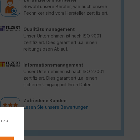
Sowohl unsere Berater, wie auch unsere
Techniker sind vom Hersteller zertifiziert.
Qualitätsmanagement
Unser Unternehmen ist nach ISO 9001
zertifiziert. Dies garantiert u.a. einen
reibungslosen Ablauf.
Informationsmanagement
Unser Unternehmen ist nach ISO 27001
zertifiziert. Dies garantiert u.a. einen
sicheren Umgang mit Ihren Daten.
Zufriedene Kunden
Lesen Sie unsere Bewertungen.
n zu