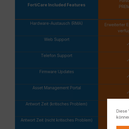
Forti
FortiCare Included Features
PRE
Hardware-Austausch (RMA)
Erweiterter 
verfü
Web Support
Telefon Support
Firmware Updates
Asset Management Portal
Antwort Zeit (kritisches Problem)
Eine 
Diese 
könne
Antwort Zeit (nicht kritisches Problem)
Nächsten