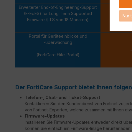
Erweiterter End-of-Engineering-Support
(E-EoES) für Long Term Supported
Nur 
-
Firmware (LTS von 18 Monaten)
Portal für Geräteeinblicke und
-überwachung
-
(FortiCare Elite-Portal)
Der FortiCare Support bietet Ihnen folgen
Telefon-, Chat- und Ticket-Support
Kontaktieren Sie den Kundendienst von Fortinet zu jed
von Fortinet-Experten, welche zusammen mit Ihnen etw
Firmware-Updates
Installieren Sie Firmware-Updates entweder direkt über
können Sie einfach ein Firmware-Image herunterladen un