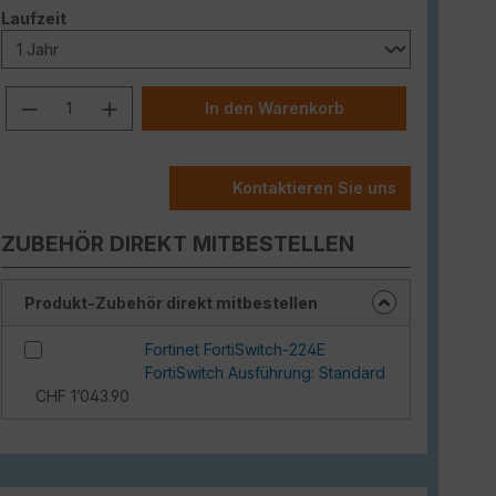
auswählen
Laufzeit
Produkt Anzahl: Gib den gewünschten W
In den Warenkorb
Kontaktieren Sie uns
ZUBEHÖR DIREKT MITBESTELLEN
Produkt-Zubehör direkt mitbestellen
Fortinet FortiSwitch-224E
FortiSwitch Ausführung: Standard
CHF 1’043.90