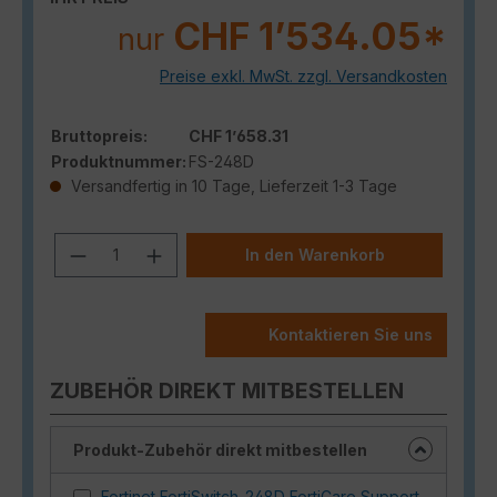
CHF 1’534.05*
nur
Preise exkl. MwSt. zzgl. Versandkosten
Bruttopreis:
CHF 1’658.31
Produktnummer:
FS-248D
Versandfertig in 10 Tage, Lieferzeit 1-3 Tage
Produkt Anzahl: Gib den gewünschten
In den Warenkorb
Kontaktieren Sie uns
ZUBEHÖR DIREKT MITBESTELLEN
Produkt-Zubehör direkt mitbestellen
Fortinet FortiSwitch-248D FortiCare Support