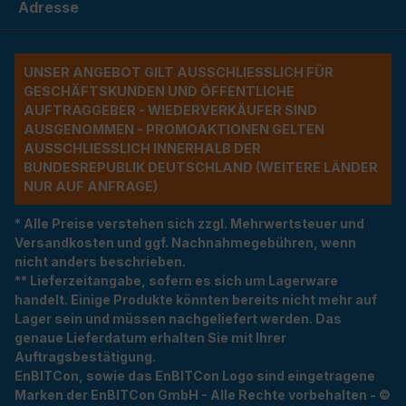
Adresse
UNSER ANGEBOT GILT AUSSCHLIESSLICH FÜR G
ESCHÄFTSKUNDEN UND ÖFFENTLICHE A
UFTRAGGEBER - WIEDERVERKÄUFER SIND A
USGENOMMEN - PROMOAKTIONEN GELTEN A
USSCHLIESSLICH INNERHALB DER BU
NDESREPUBLIK DEUTSCHLAND (WEITERE LÄNDER NU
R AUF ANFRAGE)
* Alle Preise verstehen sich zzgl. Mehrwertsteuer und
Versandkosten und ggf. Nachnahmegebühren, wenn
nicht anders beschrieben.
** Lieferzeitangabe, sofern es sich um Lagerware
handelt. Einige Produkte könnten bereits nicht mehr auf
Lager sein und müssen nachgeliefert werden. Das
genaue Lieferdatum erhalten Sie mit Ihrer
Auftragsbestätigung.
EnBITCon, sowie das EnBITCon Logo sind eingetragene
Marken der EnBITCon GmbH - Alle Rechte vorbehalten - ©