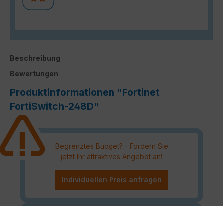
Beschreibung
Bewertungen
Produktinformationen "Fortinet
FortiSwitch-248D"
Begrenztes Budget? - Fordern Sie
jetzt Ihr attraktives Angebot an!
Individuellen Preis anfragen
Die Verwaltung Ihres
FortiSwitch
ist