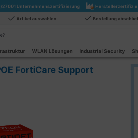
1/27001 Unternehmenszertifizierung
Herstellerzertifizie
Artikel auswählen
Bestellung abschli
frastruktur
WLAN Lösungen
Industrial Security
S
POE FortiCare Support