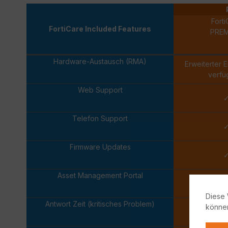
Forti
FortiCare Included Features
PRE
Hardware-Austausch (RMA)
Erweiterter 
verfü
Web Support
Telefon Support
Firmware Updates
Asset Management Portal
Diese 
Antwort Zeit (kritisches Problem)
könne
Eine 