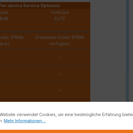
Per-device Service Optionen
Care
FortiCare
MIUM
ELITE
Ersatz (PRMA
Erweiterter Ersatz (PRMA
gbar)
verfügbar)
✓
✓
✓
✓
✓
✓
✓
✓
Website verwendet Cookies, um eine bestmögliche Erfahrung biete
n.
Mehr Informationen ...
Stunde
15 Minuten