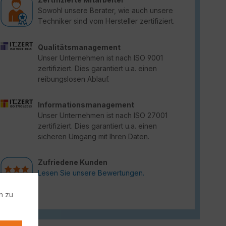
Sowohl unsere Berater, wie auch unsere
Techniker sind vom Hersteller zertifiziert.
Qualitätsmanagement
Unser Unternehmen ist nach ISO 9001
zertifiziert. Dies garantiert u.a. einen
reibungslosen Ablauf.
Informationsmanagement
Unser Unternehmen ist nach ISO 27001
zertifiziert. Dies garantiert u.a. einen
sicheren Umgang mit Ihren Daten.
Zufriedene Kunden
Lesen Sie unsere Bewertungen.
n zu