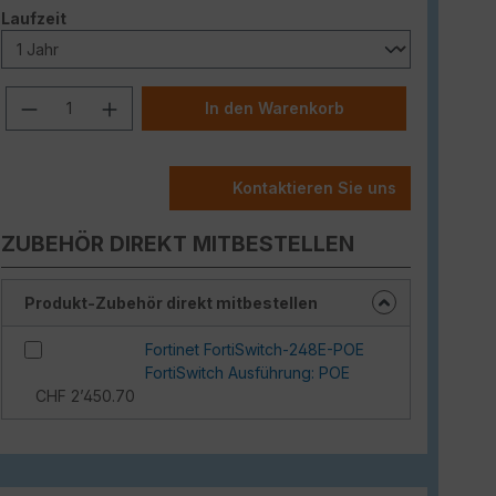
auswählen
Laufzeit
Produkt Anzahl: Gib den gewünschten W
In den Warenkorb
Kontaktieren Sie uns
ZUBEHÖR DIREKT MITBESTELLEN
Produkt-Zubehör direkt mitbestellen
Fortinet FortiSwitch-248E-POE
FortiSwitch Ausführung: POE
CHF 2’450.70