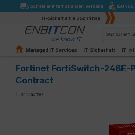
Schneller internationaler Versand
ISO 900
springen
Zur Hauptnavigation springen
IT-Sicherheit in 3 Schritten:
Managed IT Services
IT-Sicherheit
IT-In
Fortinet FortiSwitch-248E-
Contract
1 Jahr Laufzeit
Bildergalerie überspringen