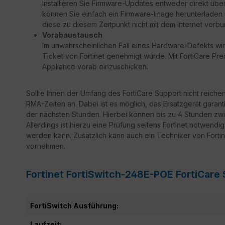
Installieren Sie Firmware-Updates entweder direkt über
können Sie einfach ein Firmware-Image herunterladen un
diese zu diesem Zeitpunkt nicht mit dem Internet verbu
Vorabaustausch
Im unwahrscheinlichen Fall eines Hardware-Defekts wir
Ticket von Fortinet genehmigt wurde. Mit FortiCare Prem
Appliance vorab einzuschicken.
Sollte Ihnen der Umfang des FortiCare Support nicht reiche
RMA-Zeiten an. Dabei ist es möglich, das Ersatzgerät garant
der nächsten Stunden. Hierbei können bis zu 4 Stunden zwi
Allerdings ist hierzu eine Prüfung seitens Fortinet notwendi
werden kann. Zusätzlich kann auch ein Techniker von Fortine
vornehmen.
Fortinet FortiSwitch-248E-POE FortiCare
FortiSwitch Ausführung:
Laufzeit: