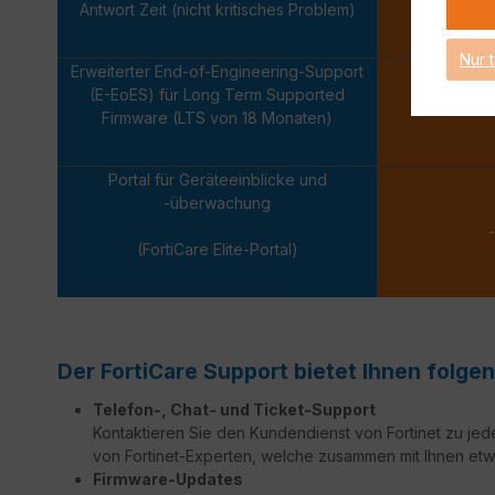
Antwort Zeit (nicht kritisches Problem)
Nächsten
Nur 
Erweiterter End-of-Engineering-Support
(E-EoES) für Long Term Supported
-
Firmware (LTS von 18 Monaten)
Portal für Geräteeinblicke und
-überwachung
-
(FortiCare Elite-Portal)
Der FortiCare Support bietet Ihnen folgen
Telefon-, Chat- und Ticket-Support
Kontaktieren Sie den Kundendienst von Fortinet zu jed
von Fortinet-Experten, welche zusammen mit Ihnen etw
Firmware-Updates