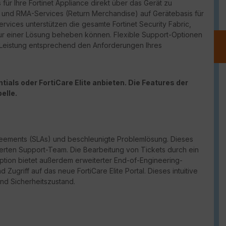
für Ihre Fortinet Appliance direkt über das Gerät zu
port und RMA-Services (Return Merchandise) auf Gerätebasis für
vices unterstützen die gesamte Fortinet Security Fabric,
ur einer Lösung beheben können. Flexible Support-Optionen
d Leistung entsprechend den Anforderungen Ihres
ials oder FortiCare Elite anbieten. Die Features der
elle.
reements (
SLAs
) und beschleunigte Problemlösung. Dieses
erten Support-Team. Die Bearbeitung von Tickets durch ein
Option bietet außerdem erweiterter
End-of-Engineering-
und Zugriff auf das neue
FortiCare
Elite Portal. Dieses intuitive
und Sicherheitszustand.