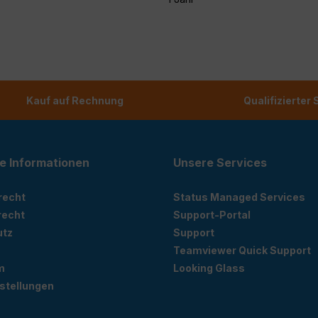
Kauf auf Rechnung
Qualifizierter
e Informationen
Unsere Services
recht
Status Managed Services
recht
Support-Portal
utz
Support
Teamviewer Quick Support
m
Looking Glass
stellungen