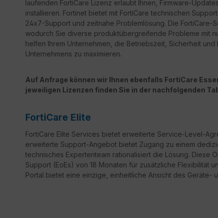
laufenden FortiCare Lizenz erlaubt Ihnen, Firmware-Updates 
installieren. Fortinet bietet mit FortiCare technischen Sup
24x7-Support und zeitnahe Problemlösung. Die FortiCare-Ser
wodurch Sie diverse produktübergreifende Probleme mit n
helfen Ihrem Unternehmen, die Betriebszeit, Sicherheit un
Unternehmens zu maximieren.
Auf Anfrage können wir Ihnen ebenfalls FortiCare Essent
jeweiligen Lizenzen finden Sie in der nachfolgenden Tab
FortiCare Elite
FortiCare
Elite Services bietet erweiterte Service-Level-Ag
erweiterte Support-Angebot bietet Zugang zu einem dedizi
technisches Expertenteam rationalisiert die Lösung. Diese 
Support
(
EoEs
) von 18 Monaten für zusätzliche Flexibilität 
Portal bietet eine einzige, einheitliche Ansicht des Geräte- 