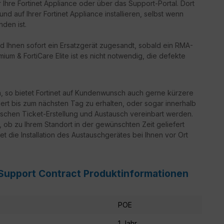
 Ihre Fortinet Appliance oder über das Support-Portal. Dort
d auf Ihrer Fortinet Appliance installieren, selbst wenn
nden ist.
d Ihnen sofort ein Ersatzgerät zugesandt, sobald ein RMA-
ium & FortiCare Elite ist es nicht notwendig, die defekte
n, so bietet Fortinet auf Kundenwunsch auch gerne kürzere
iert bis zum nächsten Tag zu erhalten, oder sogar innerhalb
schen Ticket-Erstellung und Austausch vereinbart werden.
g, ob zu Ihrem Standort in der gewünschten Zeit geliefert
t die Installation des Austauschgerätes bei Ihnen vor Ort
 Support Contract Produktinformationen
POE
1 Jahr