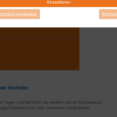
Akzeptieren
 Werktag
2 Arbeitsstunden
technisch notwendige
Konfigur
✓
✓
de Vorteile:
er Tages- und Nachtzeit. Sie erhalten zeitnah Rückmeldung
aige Probleme lösen oder technische Details klären.