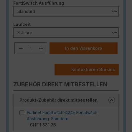
auswählen
FortiSwitch Ausführung
auswählen
Laufzeit
Produkt Anzahl: Gib den gewünschten
In den Warenkorb
Kontaktieren Sie uns
ZUBEHÖR DIREKT MITBESTELLEN
Produkt-Zubehör direkt mitbestellen
Fortinet FortiSwitch-424E FortiSwitch
Ausführung: Standard
CHF 1’531.25