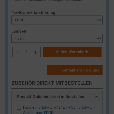
auswählen
FortiSwitch Ausführung
auswählen
Laufzeit
Produkt Anzahl: Gib den gewünschten
In den Warenkorb
Kontaktieren Sie uns
ZUBEHÖR DIREKT MITBESTELLEN
Produkt-Zubehör direkt mitbestellen
Fortinet FortiSwitch-424E-FPOE FortiSwitch
Ausführung: FPOE