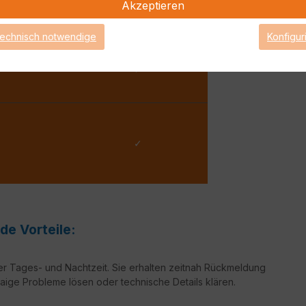
Akzeptieren
 Werktag
2 Arbeitsstunden
technisch notwendige
Konfigur
✓
✓
de Vorteile:
er Tages- und Nachtzeit. Sie erhalten zeitnah Rückmeldung
aige Probleme lösen oder technische Details klären.