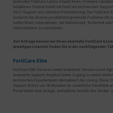
laufenden FortiCare Lizenz erlaubt Ihnen, Firmware-Updates 
installieren. Fortinet bietet mit FortiCare technischen Sup
24x7-Support und zeitnahe Problemlösung. Die FortiCare-Ser
wodurch Sie diverse produktübergreifende Probleme mit n
helfen Ihrem Unternehmen, die Betriebszeit, Sicherheit un
Unternehmens zu maximieren.
Auf Anfrage können wir Ihnen ebenfalls FortiCare Essent
jeweiligen Lizenzen finden Sie in der nachfolgenden Tab
FortiCare Elite
FortiCare
Elite Services bietet erweiterte Service-Level-Ag
erweiterte Support-Angebot bietet Zugang zu einem dedizi
technisches Expertenteam rationalisiert die Lösung. Diese 
Support
(
EoEs
) von 18 Monaten für zusätzliche Flexibilität 
Portal bietet eine einzige, einheitliche Ansicht des Geräte- 