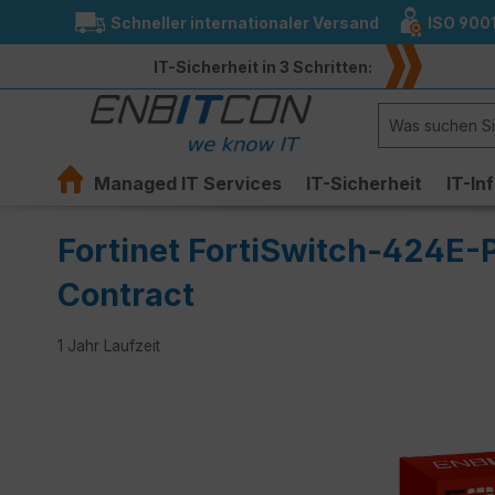
Schneller internationaler Versand
ISO 900
springen
Zur Hauptnavigation springen
IT-Sicherheit in 3 Schritten:
Managed IT Services
IT-Sicherheit
IT-In
Fortinet FortiSwitch-424E-
Contract
1 Jahr Laufzeit
Bildergalerie überspringen