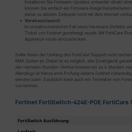
Installieren Sie Firmware-Updates entweder direkt über
können Sie einfach ein Firmware-Image herunterladen un
diese zu diesem Zeitpunkt nicht mit dem Internet verbu
Vorabaustausch
Im unwahrscheinlichen Fall eines Hardware-Defekts wir
Ticket von Fortinet genehmigt wurde. Mit FortiCare Prem
Appliance vorab einzuschicken.
Sollte Ihnen der Umfang des FortiCare Support nicht reiche
RMA-Zeiten an. Dabei ist es möglich, das Ersatzgerät garant
der nächsten Stunden. Hierbei können bis zu 4 Stunden zwi
Allerdings ist hierzu eine Prüfung seitens Fortinet notwendi
werden kann. Zusätzlich kann auch ein Techniker von Fortine
vornehmen.
Fortinet FortiSwitch-424E-POE FortiCare
FortiSwitch Ausführung:
Laufzeit: