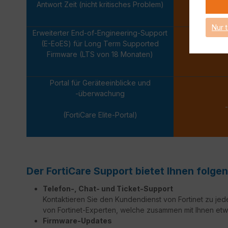
Antwort Zeit (nicht kritisches Problem)
Nächsten
Nur 
Erweiterter End-of-Engineering-Support
(E-EoES) für Long Term Supported
-
Firmware (LTS von 18 Monaten)
Portal für Geräteeinblicke und
-überwachung
-
(FortiCare Elite-Portal)
Der FortiCare Support bietet Ihnen folgen
Telefon-, Chat- und Ticket-Support
Kontaktieren Sie den Kundendienst von Fortinet zu jed
von Fortinet-Experten, welche zusammen mit Ihnen etw
Firmware-Updates