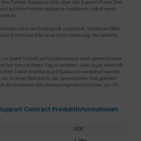
 Ihre Fortinet Appliance oder über das Support-Portal. Dort
d auf Ihrer Fortinet Appliance installieren, selbst wenn
nden ist.
d Ihnen sofort ein Ersatzgerät zugesandt, sobald ein RMA-
ium & FortiCare Elite ist es nicht notwendig, die defekte
n, so bietet Fortinet auf Kundenwunsch auch gerne kürzere
iert bis zum nächsten Tag zu erhalten, oder sogar innerhalb
schen Ticket-Erstellung und Austausch vereinbart werden.
g, ob zu Ihrem Standort in der gewünschten Zeit geliefert
t die Installation des Austauschgerätes bei Ihnen vor Ort
 Support Contract Produktinformationen
POE
1 Jahr