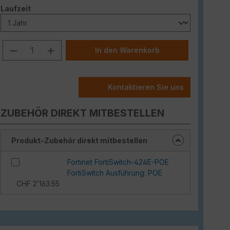
auswählen
Laufzeit
Produkt Anzahl: Gib den gewünschten W
In den Warenkorb
Kontaktieren Sie uns
ZUBEHÖR DIREKT MITBESTELLEN
Produkt-Zubehör direkt mitbestellen
Fortinet FortiSwitch-424E-POE
FortiSwitch Ausführung: POE
CHF 2’163.55