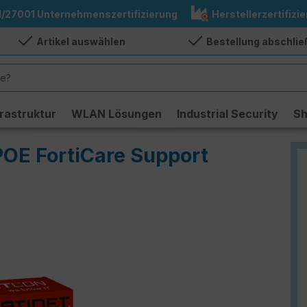
1/27001 Unternehmenszertifizierung
Herstellerzertifizie
Artikel auswählen
Bestellung abschli
frastruktur
WLAN Lösungen
Industrial Security
S
POE FortiCare Support