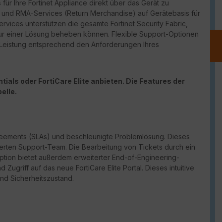
für Ihre Fortinet Appliance direkt über das Gerät zu
port und RMA-Services (Return Merchandise) auf Gerätebasis für
vices unterstützen die gesamte Fortinet Security Fabric,
ur einer Lösung beheben können. Flexible Support-Optionen
d Leistung entsprechend den Anforderungen Ihres
ials oder FortiCare Elite anbieten. Die Features der
elle.
reements (
SLAs
) und beschleunigte Problemlösung. Dieses
erten Support-Team. Die Bearbeitung von Tickets durch ein
Option bietet außerdem erweiterter
End-of-Engineering-
und Zugriff auf das neue
FortiCare
Elite Portal. Dieses intuitive
und Sicherheitszustand.