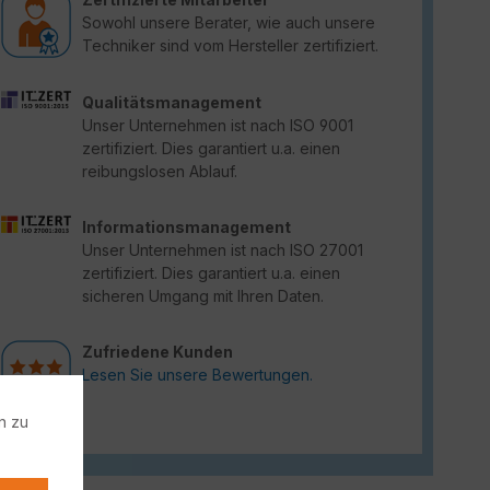
Sowohl unsere Berater, wie auch unsere
Techniker sind vom Hersteller zertifiziert.
Qualitätsmanagement
Unser Unternehmen ist nach ISO 9001
zertifiziert. Dies garantiert u.a. einen
reibungslosen Ablauf.
Informationsmanagement
Unser Unternehmen ist nach ISO 27001
zertifiziert. Dies garantiert u.a. einen
sicheren Umgang mit Ihren Daten.
Zufriedene Kunden
Lesen Sie unsere Bewertungen.
n zu