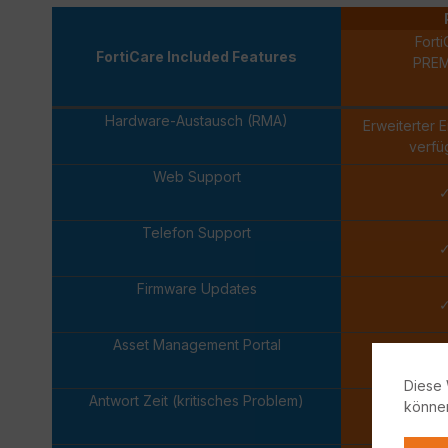
Forti
FortiCare Included Features
PRE
Hardware-Austausch (RMA)
Erweiterter 
verfü
Web Support
Telefon Support
Firmware Updates
Asset Management Portal
Diese 
Antwort Zeit (kritisches Problem)
könne
Eine 