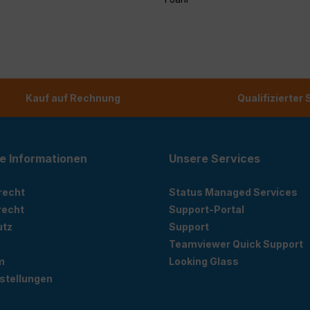
Kauf auf Rechnung
Qualifizierter
e Informationen
Unsere Services
recht
Status Managed Services
recht
Support-Portal
utz
Support
Teamviewer Quick Support
m
Looking Glass
stellungen