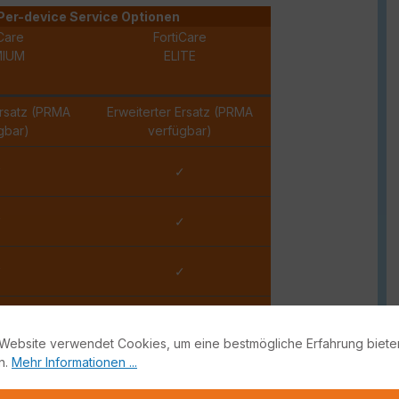
Per-device Service Optionen
Care
FortiCare
MIUM
ELITE
Ersatz (PRMA
Erweiterter Ersatz (PRMA
gbar)
verfügbar)
✓
✓
✓
✓
✓
✓
✓
✓
Website verwendet Cookies, um eine bestmögliche Erfahrung biete
n.
Mehr Informationen ...
Stunde
15 Minuten