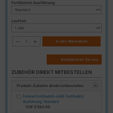
auswählen
FortiSwitch Ausführung
auswählen
Laufzeit
Produkt Anzahl: Gib den gewünschten
In den Warenkorb
Kontaktieren Sie uns
ZUBEHÖR DIREKT MITBESTELLEN
Produkt-Zubehör direkt mitbestellen
Fortinet FortiSwitch-448E FortiSwitch
Ausführung: Standard
CHF 2’360.00