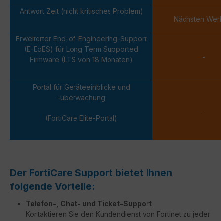
Antwort Zeit (nicht kritisches Problem)
Nächsten Wer
Erweiterter End-of-Engineering-Support
(E-EoES) für Long Term Supported
-
Firmware (LTS von 18 Monaten)
Portal für Geräteeinblicke und
-überwachung
-
(FortiCare Elite-Portal)
Der FortiCare Support bietet Ihnen
folgende Vorteile:
Telefon-, Chat- und Ticket-Support
Kontaktieren Sie den Kundendienst von Fortinet zu jeder