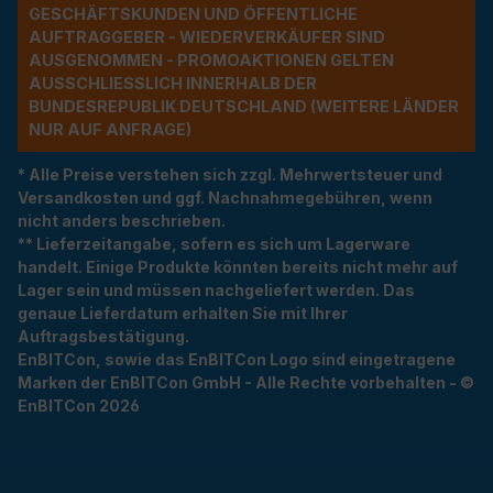
ESCHÄFTSKUNDEN UND ÖFFENTLICHE A
UFTRAGGEBER - WIEDERVERKÄUFER SIND A
USGENOMMEN - PROMOAKTIONEN GELTEN A
USSCHLIESSLICH INNERHALB DER BU
NDESREPUBLIK DEUTSCHLAND (WEITERE LÄNDER NU
R AUF ANFRAGE)
* Alle Preise verstehen sich zzgl. Mehrwertsteuer und
Versandkosten und ggf. Nachnahmegebühren, wenn
nicht anders beschrieben.
** Lieferzeitangabe, sofern es sich um Lagerware
handelt. Einige Produkte könnten bereits nicht mehr auf
Lager sein und müssen nachgeliefert werden. Das
genaue Lieferdatum erhalten Sie mit Ihrer
Auftragsbestätigung.
EnBITCon, sowie das EnBITCon Logo sind eingetragene
Marken der EnBITCon GmbH - Alle Rechte vorbehalten - ©
EnBITCon 2026