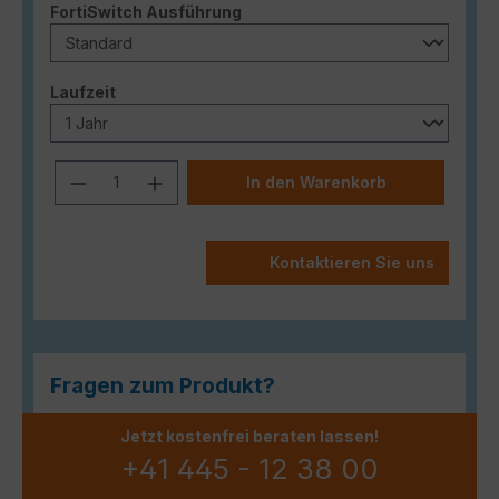
auswählen
FortiSwitch Ausführung
auswählen
Laufzeit
Produkt Anzahl: Gib den gewünschten
In den Warenkorb
Kontaktieren Sie uns
Fragen zum Produkt?
Jetzt kostenfrei beraten lassen!
+41 445 - 12 38 00