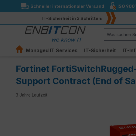
Schneller internationaler Versand
ISO 900
springen
Zur Hauptnavigation springen
IT-Sicherheit in 3 Schritten:
Managed IT Services
IT-Sicherheit
IT-In
Fortinet FortiSwitchRugged
Support Contract (End of Sal
3 Jahre Laufzeit
Bildergalerie überspringen