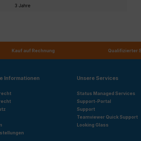
3 Jahre
Kauf auf Rechnung
Qualifizierter
e Informationen
Unsere Services
recht
Status Managed Services
recht
Support-Portal
utz
Support
Teamviewer Quick Support
m
Looking Glass
stellungen