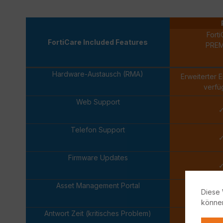
Forti
FortiCare Included Features
PRE
Hardware-Austausch (RMA)
Erweiterter 
verfü
Web Support
Telefon Support
Firmware Updates
Asset Management Portal
Diese 
könne
Antwort Zeit (kritisches Problem)
Eine 