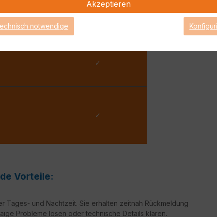
Akzeptieren
 Werktag
2 Arbeitsstunden
technisch notwendige
Konfigur
✓
✓
de Vorteile:
er Tages- und Nachtzeit. Sie erhalten zeitnah Rückmeldung
aige Probleme lösen oder technische Details klären.