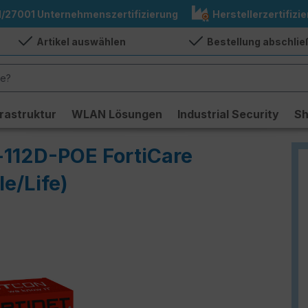
1/27001 Unternehmenszertifizierung
Herstellerzertifizie
Artikel auswählen
Bestellung abschli
frastruktur
WLAN Lösungen
Industrial Security
S
-112D-POE FortiCare
e/Life)