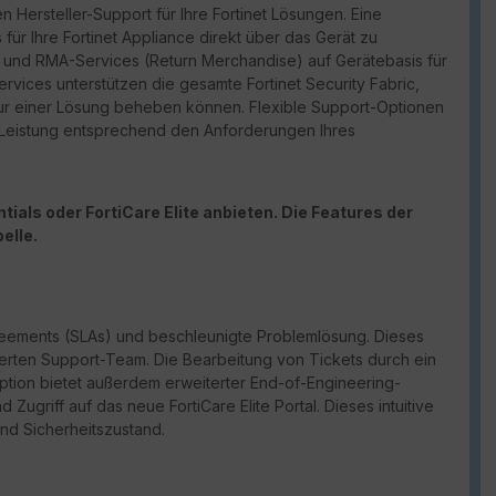
n Hersteller-Support für Ihre Fortinet Lösungen. Eine
für Ihre Fortinet Appliance direkt über das Gerät zu
port und RMA-Services (Return Merchandise) auf Gerätebasis für
vices unterstützen die gesamte Fortinet Security Fabric,
ur einer Lösung beheben können. Flexible Support-Optionen
d Leistung entsprechend den Anforderungen Ihres
ials oder FortiCare Elite anbieten. Die Features der
elle.
reements (
SLAs
) und beschleunigte Problemlösung. Dieses
erten Support-Team. Die Bearbeitung von Tickets durch ein
Option bietet außerdem erweiterter
End-of-Engineering-
und Zugriff auf das neue
FortiCare
Elite Portal. Dieses intuitive
und Sicherheitszustand.