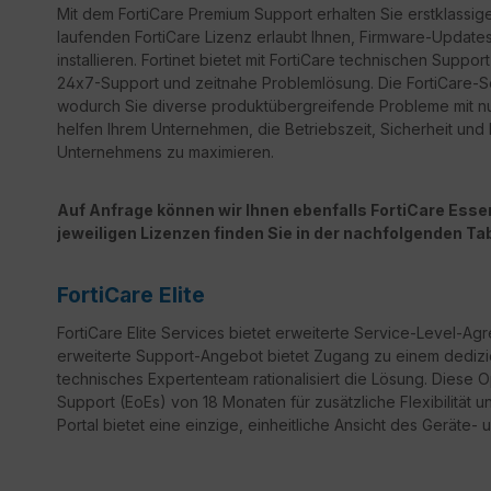
Mit dem FortiCare Premium Support erhalten Sie erstklassige
laufenden FortiCare Lizenz erlaubt Ihnen, Firmware-Updates 
installieren. Fortinet bietet mit FortiCare technischen Sup
24x7-Support und zeitnahe Problemlösung. Die FortiCare-Ser
wodurch Sie diverse produktübergreifende Probleme mit n
helfen Ihrem Unternehmen, die Betriebszeit, Sicherheit un
Unternehmens zu maximieren.
Auf Anfrage können wir Ihnen ebenfalls FortiCare Essent
jeweiligen Lizenzen finden Sie in der nachfolgenden Tab
FortiCare Elite
FortiCare
Elite Services bietet erweiterte Service-Level-Ag
erweiterte Support-Angebot bietet Zugang zu einem dedizi
technisches Expertenteam rationalisiert die Lösung. Diese 
Support
(
EoEs
) von 18 Monaten für zusätzliche Flexibilität 
Portal bietet eine einzige, einheitliche Ansicht des Geräte- 