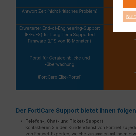
Antwort Zeit (nicht kritisches Problem)
Nächsten
Nur 
Erweiterter End-of-Engineering-Support
(E-EoES) für Long Term Supported
-
Firmware (LTS von 18 Monaten)
Portal für Geräteeinblicke und
-überwachung
-
(FortiCare Elite-Portal)
Der FortiCare Support bietet Ihnen folgen
Telefon-, Chat- und Ticket-Support
Kontaktieren Sie den Kundendienst von Fortinet zu jed
von Fortinet-Experten, welche zusammen mit Ihnen etw