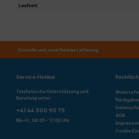
Laufzeit:
Schnelle und zuverlässige Lieferung
Service-Hotline
Rechtlich
Telefonische Unterstützung und
Widerrufs
Beratung unter:
Rückgabe
Datensch
+41 44 500 90 75
AGB
Mo-Fr, 08:30 - 17:00 Uhr
Impressu
Cookie Ein