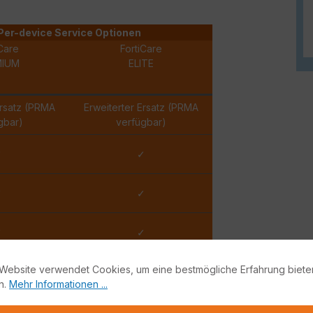
Per-device Service Optionen
Care
FortiCare
MIUM
ELITE
Ersatz (PRMA
Erweiterter Ersatz (PRMA
gbar)
verfügbar)
✓
✓
✓
✓
✓
✓
Website verwendet Cookies, um eine bestmögliche Erfahrung biete
✓
✓
n.
Mehr Informationen ...
Stunde
15 Minuten