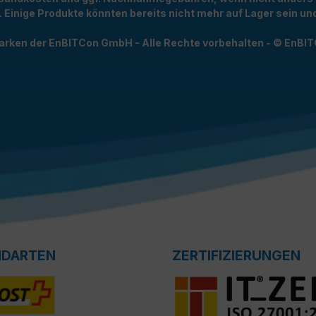
t. Einige Produkte könnten bereits nicht mehr auf Lager sein 
arken der EnBITCon GmbH - Alle Rechte vorbehalten - © EnBI
NDARTEN
ZERTIFIZIERUNGEN