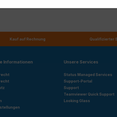
Kauf auf Rechnung
Qualifizierter
e Informationen
Unsere Services
recht
Status Managed Services
recht
Support-Portal
utz
Support
Teamviewer Quick Support
m
Looking Glass
stellungen