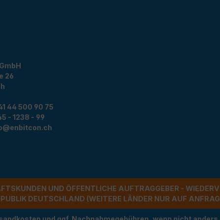
 GmbH
e 26
ch
41 44 500 90 75
5 - 1238 - 99
fo@enbitcon.ch
ÄFTSKUNDEN UND ÖFFENTLICHE AUFTRAGGEBER - WIEDERV
UBLIK DEUTSCHLAND (WEITERE LÄNDER NUR AUF ANFRAGE)
Versandkosten und ggf. Nachnahmegebühren, wenn nicht anders