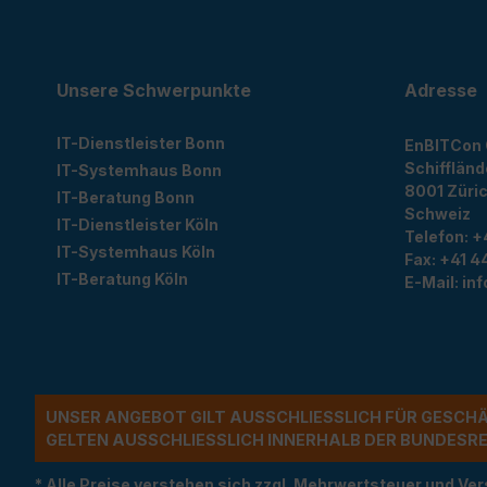
Unsere Schwerpunkte
Adresse
IT-Dienstleister Bonn
EnBITCon
Schiffländ
IT-Systemhaus Bonn
8001
Züri
IT-Beratung Bonn
Schweiz
IT-Dienstleister Köln
Telefon:
+
IT-Systemhaus Köln
Fax:
+41 44
IT-Beratung Köln
E-Mail:
in
UNSER ANGEBOT GILT AUSSCHLIESSLICH FÜR GESCH
ELTEN AUSSCHLIESSLICH INNERHALB DER BUNDESREP
* Alle Preise verstehen sich zzgl. Mehrwertsteuer und 