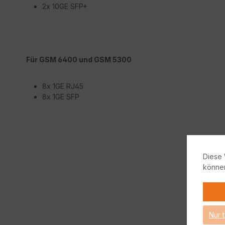
2x 10GE SFP+
Für GSM 6400 und GSM 5300
8x 1GE RJ45
8x 1GE SFP
Diese 
könne
Nur 