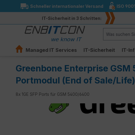
Schneller internationaler Versand
ISO 900
springen
Zur Hauptnavigation springen
IT-Sicherheit in 3 Schritten:
Managed IT Services
IT-Sicherheit
IT-In
Greenbone Enterprise GSM 
Portmodul (End of Sale/Life
8x 1GE SFP Ports für GSM 5400/6400
Bildergalerie überspringen