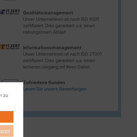
Qualitätsmanagement
Unser Unternehmen ist nach ISO 9001
zertifiziert. Dies garantiert u.a. einen
reibungslosen Ablauf.
Informationsmanagement
Unser Unternehmen ist nach ISO 27001
zertifiziert. Dies garantiert u.a. einen
sicheren Umgang mit Ihren Daten.
Zufriedene Kunden
Lesen Sie unsere Bewertungen.
n zu
ieren