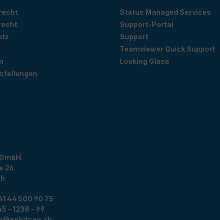
recht
Status Managed Services
recht
Support-Portal
utz
Support
Teamviewer Quick Support
m
Looking Glass
stellungen
 GmbH
e 26
ch
41 44 500 90 75
5 - 1238 - 99
fo@enbitcon.ch