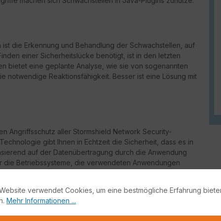
griffe machen sich Schwachstellen in Java-Plugins zunutze.
n ist die Erkennung und Behandlung der Schwachstellen, auf
Finden einer Sicherheitslücke benötigt, ist in den letzten
 bietet eine geplante Analyse, wie sie von sogenannten
ie notwendige Reaktionsfähigkeit. Besser ist eine Lösung mit
en Angriffsschutz aller Stormshield Network Security-
echnologie gibt Ihnen in Echtzeit die Sicherheit, dass es in
Basierend auf der Datenübertragung durch die Anwendung
ager die Betriebssysteme, die verwendeten Anwendungen
en kontinuierlichen Überblick über Ihren IT-Bestand. Bei
 wird umgehend eine Warnmeldung ausgegeben.
Website verwendet Cookies, um eine bestmögliche Erfahrung biete
n.
Mehr Informationen ...