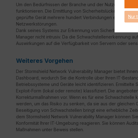
Um den Bedürfnissen der Branche und der Nutzer gerech
funktionieren. Die Ermittlung von Sicherheitslücken erfolgt 
Nur 
geprüfte Gerät mehrere hundert Verbindungen erzeugen. D
Netzwerkstörungen.
Dank seines Systems zur Erkennung von Sicherheitslücken di
Manager nicht intrusiv. Da die Schwachstellenerkennung auf
Auswirkungen auf die Verfügbarkeit von Servern oder sens
Weiteres Vorgehen
Der Stormshield Network Vulnerability Manager bietet Ihnen
Dashboard, wodurch Sie die Kontrolle über Ihren IT-Besta
Betriebssysteme und Geräte leicht identifizieren. Ermittel
Exploit-Form (lokal oder remote) klassifiziert. Die angebote
Korrekturmaßnahmen vor. Wenn es für eine Schwachstelle keine
werden, um das Risiko zu senken, da sie aus der gleichen G
Beseitigung von Schwachstellen bringt eine erhebliche Zeite
dem Stormshield Network Vulnerability Manager können Sie 
Konformität Ihrer IT-Umgebung reagieren. Sie können Audit
Maßnahmen unter Beweis stellen.