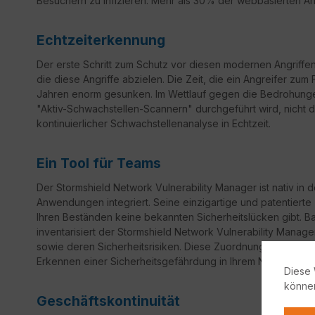
Besuchern zu infizieren. Mehr als 30% der webbasierten An
Echtzeiterkennung
Der erste Schritt zum Schutz vor diesen modernen Angriffe
die diese Angriffe abzielen. Die Zeit, die ein Angreifer zum 
Jahren enorm gesunken. Im Wettlauf gegen die Bedrohungen
"Aktiv-Schwachstellen-Scannern" durchgeführt wird, nicht d
kontinuierlicher Schwachstellenanalyse in Echtzeit.
Ein Tool für Teams
Der Stormshield Network Vulnerability Manager ist nativ in d
Anwendungen integriert. Seine einzigartige und patentierte T
Ihren Beständen keine bekannten Sicherheitslücken gibt. 
inventarisiert der Stormshield Network Vulnerability Man
sowie deren Sicherheitsrisiken. Diese Zuordnung liefert ein
Erkennen einer Sicherheitsgefährdung in Ihrem Netzwerk
Diese 
könne
Geschäftskontinuität