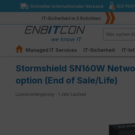
Schneller internationaler Versand
ISO 900
springen
Zur Hauptnavigation springen
IT-Sicherheit in 3 Schritten:
Managed IT Services
IT-Sicherheit
IT-In
Stormshield SN160W Networ
option (End of Sale/Life)
Lizenzverlängerung - 1 Jahr Laufzeit
Bildergalerie überspringen