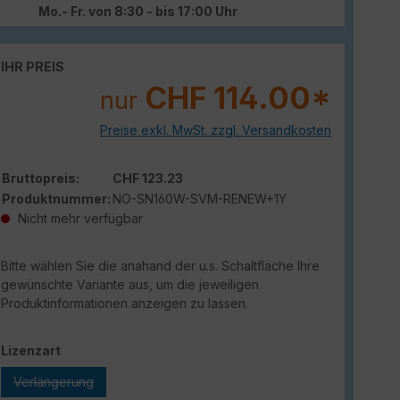
Mo.- Fr. von 8:30 - bis 17:00 Uhr
IHR PREIS
CHF 114.00*
nur
Preise exkl. MwSt. zzgl. Versandkosten
Bruttopreis:
CHF 123.23
Produktnummer:
NO-SN160W-SVM-RENEW+1Y
Nicht mehr verfügbar
Bitte wählen Sie die anahand der u.s. Schaltfläche Ihre
gewünschte Variante aus, um die jeweiligen
Produktinformationen anzeigen zu lassen.
auswählen
Lizenzart
Verlängerung
(Diese Option ist zurzeit nicht verfügbar.)