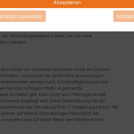
Akzeptieren
t zu werden, müssen Unternehmensnetzwerke immer
häufig durch sogenannte "aktive" Scans, die für jedes
technisch notwendige
Konfigur
iese Scans führen häufig zu Hardwareausfällen und/oder
rekt im Datenstrom ist der Stormshield Network Vulnerability
 der Verbindungsanalyse basiert, hat sie keine
iblen Geräten.
 eine Reihe von speziellen Berichten sowie ein Echtzeit-
nd behalten. So können Sie gefährdete Anwendungen,
te Schwachstellen werden nach Schadhaftigkeitsgrad und
nen Berichte schlagen intuitiv angebrachte
 Korrektur gibt, kann leicht eine Filterregel erstellt
UI heraus angelegt wird. Diese Unterstützung bei der
rsparnis bei der Verwaltung Ihrer IT-Umgebung mit sich. Mit
besser auf interne Anforderungen hinsichtlich der
s vorgreifen und auf diese Weise den Mehrwert Ihrer