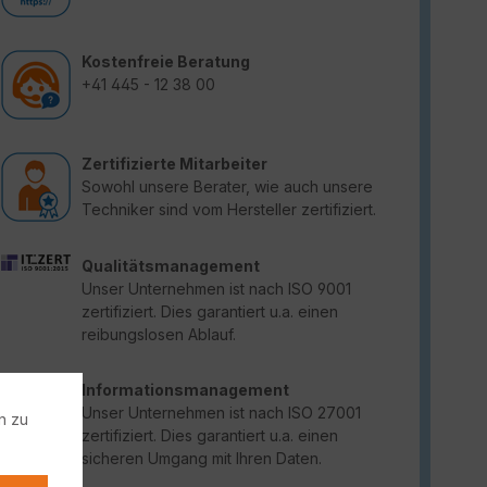
Kostenfreie Beratung
+41 445 - 12 38 00
Zertifizierte Mitarbeiter
Sowohl unsere Berater, wie auch unsere
Techniker sind vom Hersteller zertifiziert.
Qualitätsmanagement
Unser Unternehmen ist nach ISO 9001
zertifiziert. Dies garantiert u.a. einen
reibungslosen Ablauf.
Informationsmanagement
Unser Unternehmen ist nach ISO 27001
n zu
zertifiziert. Dies garantiert u.a. einen
sicheren Umgang mit Ihren Daten.