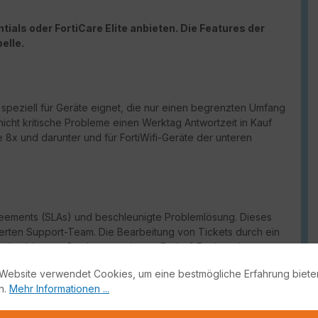
ials oder FortiCare Elite anbieten. Die Features der
elle.
h speziell für Geräte eignet, die nur einen begrenzten Umfang
nicht kritische Probleme einen Werktag Antwortzeit in Kauf
 8x und darunter und für FortiWifi-Geräte der unteren
reements (
SLAs
) und beschleunigte Problemlösung. Dieses
erten Support-Team. Die Bearbeitung von Tickets durch ein
Option bietet außerdem erweiterter
End-of-Engineering-
und Zugriff auf das neue
FortiCare
Elite Portal. Dieses intuitive
Website verwendet Cookies, um eine bestmögliche Erfahrung biete
und Sicherheitszustand.
n.
Mehr Informationen ...