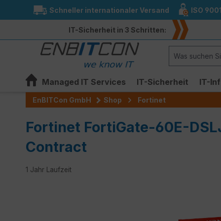
Schneller internationaler Versand
ISO 900
springen
Zur Hauptnavigation springen
IT-Sicherheit in 3 Schritten:
Managed IT Services
IT-Sicherheit
IT-In
EnBITCon GmbH
Shop
Fortinet
Fortinet FortiGate-60E-DSL
Contract
1 Jahr Laufzeit
Bildergalerie überspringen