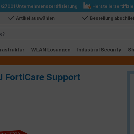
1/27001 Unternehmenszertifizierung
Herstellerzertifizie
Artikel auswählen
Bestellung abschli
frastruktur
WLAN Lösungen
Industrial Security
S
J FortiCare Support