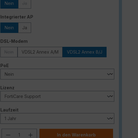
Nein
Ja
(Diese Option ist zurzeit nicht verfügbar.)
auswählen
Integrierter AP
Nein
Ja
auswählen
DSL-Modem
Nein
VDSL2 Annex A/M
VDSL2 Annex B/J
(Diese Option ist zurzeit nicht verfügbar.)
auswählen
PoE
auswählen
Lizenz
auswählen
Laufzeit
Produkt Anzahl: Gib den gewünschten W
In den Warenkorb