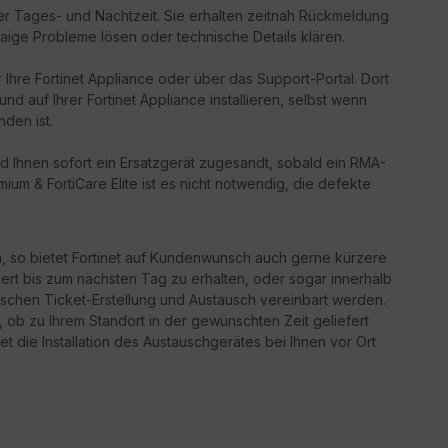
er Tages- und Nachtzeit. Sie erhalten zeitnah Rückmeldung
aige Probleme lösen oder technische Details klären.
 Ihre Fortinet Appliance oder über das Support-Portal. Dort
d auf Ihrer Fortinet Appliance installieren, selbst wenn
nden ist.
d Ihnen sofort ein Ersatzgerät zugesandt, sobald ein RMA-
ium & FortiCare Elite ist es nicht notwendig, die defekte
n, so bietet Fortinet auf Kundenwunsch auch gerne kürzere
iert bis zum nächsten Tag zu erhalten, oder sogar innerhalb
schen Ticket-Erstellung und Austausch vereinbart werden.
g, ob zu Ihrem Standort in der gewünschten Zeit geliefert
t die Installation des Austauschgerätes bei Ihnen vor Ort