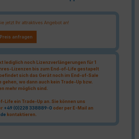
 jetzt Ihr attraktives Angebot an!
 Preis anfragen
kt lediglich noch Lizenzverlängerungen für 1
hres-Lizenzen bis zum End-of-Life gestapelt
t befindet sich das Gerät noch im End-of-Sale
e gehen, wo dann auch kein Trade-Up bzw.
en mehr möglich sind.
f-Life ein Trade-Up an. Sie können uns
er
+49 (0)228 338889-0
oder per E-Mail an
.de
kontaktieren.