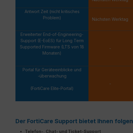
Antwort Zeit (nicht kritisches
Problem)
Nächsten Werktag
Erweiterter End-of-Engineering-
Support (E-EoES) für Long Term
Supported Firmware (LTS von 18
-
Monaten)
Portal für Geräteeinblicke und
-überwachung
-
(FortiCare Elite-Portal)
Der FortiCare Support bietet Ihnen folgen
Telefon-, Chat- und Ticket-Support