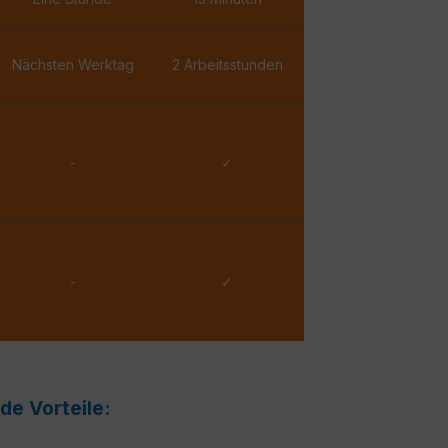
Nächsten Werktag
2 Arbeitsstunden
-
✓
-
✓
de Vorteile: