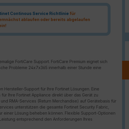
tinet Continous Service Richtlinie
für
 demnächst ablaufen oder bereits abgelaufen
ein!
malige FortiCare Support. FortiCare Premium eignet sich
ritische Probleme 24x7x365 innerhalb einer Stunde eine
n Hersteller-Support für Ihre Fortinet Lösungen. Eine
für Ihre Fortinet Appliance direkt über das Gerät zu
port und RMA-Services (Return Merchandise) auf Gerätebasis für
vices unterstützen die gesamte Fortinet Security Fabric,
ur einer Lösung beheben können. Flexible Support-Optionen
d Leistung entsprechend den Anforderungen Ihres