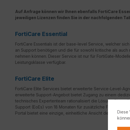
Auf Anfrage können wir Ihnen ebenfalls FortiCare Essent
jeweiligen Lizenzen finden Sie in der nachfolgenden Tab
FortiCare Essential
FortiCare Essentials ist der base-level Service, welcher sic
an Support benötigen und die für sowohl kritische als auch 
nehmen können. Dieser Service ist nur für FortiGate-Modelle
Leistungsklasse verfügbar.
FortiCare Elite
FortiCare
Elite Services bietet erweiterte Service-Level-Ag
erweiterte Support-Angebot bietet Zugang zu einem dedizi
technisches Expertenteam rationalisiert die Lösung. Diese 
Support
(
EoEs
) von 18 Monaten für zusätzliche Flexibilität 
Diese 
Portal bietet eine einzige, einheitliche Ansicht des Geräte- 
könne