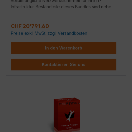
vollumfängliche Netzwerksicherheit für Ihre IT-
Infrastruktur. Bestandteile dieses Bundles sind neben
der Fortinet Hardware-Appliance auch FortiCare und
FortiGuard.
Regulärer Preis:
CHF 20’791.60
Preise exkl. MwSt. zzgl. Versandkosten
In den Warenkorb
Kontaktieren Sie uns