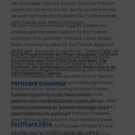
der ehemalige FortiCare Support. FortiCare Premium
eignet sich daher für Geräte, die für sowohl kritische
als auch nicht kritische Probleme 24x7x365 innerhalb
einer Stunde eine Antwort benötigen.
Mit dem FortiCare Premium Support erhalten Sie
erstklassigen Hersteller-Support für Ihre Fortinet
Lösungen. Eine laufenden FortiCare Lizenz erlaubt
Ihnen, Firmware-Updates für Ihre Fortinet Appliance
direkt über das Gerät zu installieren. Fortinet bietet mit
Auf Anfrage können wir Ihnen ebenfalls FortiCare
FortiCare technischen Support und RMA-Services
Essentials oder FortiCare Elite anbieten. Die
(Return Merchandise) auf Gerätebasis für 24x7-
Features der jeweiligen Lizenzen finden Sie in der
Support und zeitnahe Problemlösung. Die FortiCare-
nachfolgenden Tabelle.
Services unterstützen die gesamte Fortinet Security
Fabric, wodurch Sie diverse produktübergreifende
FortiCare Essential
Probleme mit nur einer Lösung beheben können.
FortiCare Essentials ist der base-level Service,
Flexible Support-Optionen helfen Ihrem
welcher sich speziell für Geräte eignet, die nur einen
Unternehmen, die Betriebszeit, Sicherheit und
begrenzten Umfang an Support benötigen und die für
Leistung entsprechend den Anforderungen Ihres
sowohl kritische als auch nicht kritische Probleme
Unternehmens zu maximieren.
einen Werktag Antwortzeit in Kauf nehmen können.
FortiCare Elite
Dieser Service ist nur für FortiGate-Modelle 8x und
darunter und für FortiWifi-Geräte der unteren
FortiCare
Elite Services bietet erweiterte Service-