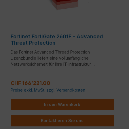
Fortinet FortiGate 2601F - Advanced
Threat Protection
Das Fortinet Advanced Thread Protection
Lizenzbundle liefert eine vollumfängliche
Netzwerksicherheit für Ihre IT-Infrastruktur.
Bestandteile dieses Bundles sind neben FortiCare
24x7 Support auch Application Control, Intrusion
Regulärer Preis:
Prevention System (IPS) und Anti-Virus.
CHF 166’221.00
Preise exkl. MwSt. zzgl. Versandkosten
In den Warenkorb
Kontaktieren Sie uns