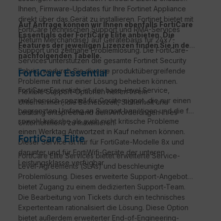
Ihnen, Firmware-Updates für Ihre Fortinet Appliance
direkt über das Gerät zu installieren. Fortinet bietet mit
Auf Anfrage können wir Ihnen ebenfalls FortiCare
FortiCare technischen Support und RMA-Services
Essentials oder FortiCare Elite anbieten. Die
(Return Merchandise) auf Gerätebasis für 24x7-
Features der jeweiligen Lizenzen finden Sie in der
Support und zeitnahe Problemlösung. Die FortiCare-
nachfolgenden Tabelle.
Services unterstützen die gesamte Fortinet Security
Fabric, wodurch Sie diverse produktübergreifende
FortiCare Essential
Probleme mit nur einer Lösung beheben können.
FortiCare Essentials ist der base-level Service,
Flexible Support-Optionen helfen Ihrem
welcher sich speziell für Geräte eignet, die nur einen
Unternehmen, die Betriebszeit, Sicherheit und
begrenzten Umfang an Support benötigen und die für
Leistung entsprechend den Anforderungen Ihres
sowohl kritische als auch nicht kritische Probleme
Unternehmens zu maximieren.
einen Werktag Antwortzeit in Kauf nehmen können.
FortiCare Elite
Dieser Service ist nur für FortiGate-Modelle 8x und
darunter und für FortiWifi-Geräte der unteren
FortiCare
Elite Services bietet erweiterte Service-
Leistungsklasse verfügbar.
Level-Agreements (
SLAs
) und beschleunigte
Problemlösung. Dieses erweiterte Support-Angebot
bietet Zugang zu einem dedizierten Support-Team.
Die Bearbeitung von Tickets durch ein technisches
Expertenteam rationalisiert die Lösung. Diese Option
bietet außerdem erweiterter
End-of-Engineering-