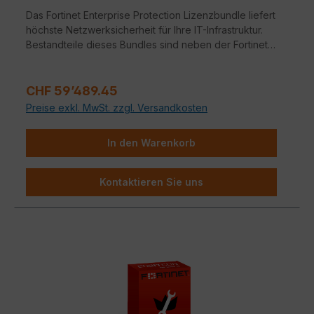
Das Fortinet Enterprise Protection Lizenzbundle liefert
höchste Netzwerksicherheit für Ihre IT-Infrastruktur.
Bestandteile dieses Bundles sind neben der Fortinet
Hardware-Appliance auch FortiCare, FortiGuard,
FortiSandbox und Mobile Security.
Regulärer Preis:
CHF 59’489.45
Preise exkl. MwSt. zzgl. Versandkosten
In den Warenkorb
Kontaktieren Sie uns