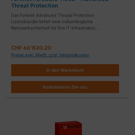
Threat Protection
Das Fortinet Advanced Thread Protection
Lizenzbundle liefert eine vollumfängliche
Netzwerksicherheit für Ihre IT-Infrastruktur.
Bestandteile dieses Bundles sind neben FortiCare
24x7 Support auch Application Control, Intrusion
Regulärer Preis:
Prevention System (IPS) und Anti-Virus.
CHF 66’830.20
Preise exkl. MwSt. zzgl. Versandkosten
In den Warenkorb
Kontaktieren Sie uns