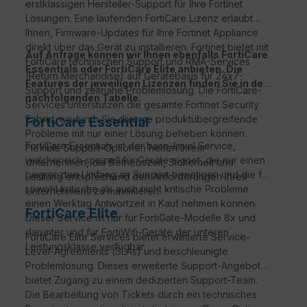
erstklassigen Hersteller-Support für Ihre Fortinet
Lösungen. Eine laufenden FortiCare Lizenz erlaubt
Ihnen, Firmware-Updates für Ihre Fortinet Appliance
direkt über das Gerät zu installieren. Fortinet bietet mit
Auf Anfrage können wir Ihnen ebenfalls FortiCare
FortiCare technischen Support und RMA-Services
Essentials oder FortiCare Elite anbieten. Die
(Return Merchandise) auf Gerätebasis für 24x7-
Features der jeweiligen Lizenzen finden Sie in der
Support und zeitnahe Problemlösung. Die FortiCare-
nachfolgenden Tabelle.
Services unterstützen die gesamte Fortinet Security
Fabric, wodurch Sie diverse produktübergreifende
FortiCare Essential
Probleme mit nur einer Lösung beheben können.
FortiCare Essentials ist der base-level Service,
Flexible Support-Optionen helfen Ihrem
welcher sich speziell für Geräte eignet, die nur einen
Unternehmen, die Betriebszeit, Sicherheit und
begrenzten Umfang an Support benötigen und die für
Leistung entsprechend den Anforderungen Ihres
sowohl kritische als auch nicht kritische Probleme
Unternehmens zu maximieren.
einen Werktag Antwortzeit in Kauf nehmen können.
FortiCare Elite
Dieser Service ist nur für FortiGate-Modelle 8x und
darunter und für FortiWifi-Geräte der unteren
FortiCare
Elite Services bietet erweiterte Service-
Leistungsklasse verfügbar.
Level-Agreements (
SLAs
) und beschleunigte
Problemlösung. Dieses erweiterte Support-Angebot
bietet Zugang zu einem dedizierten Support-Team.
Die Bearbeitung von Tickets durch ein technisches