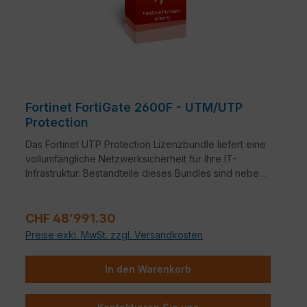
Fortinet FortiGate 2600F - UTM/UTP
Protection
Das Fortinet UTP Protection Lizenzbundle liefert eine
vollumfängliche Netzwerksicherheit für Ihre IT-
Infrastruktur. Bestandteile dieses Bundles sind neben
der Fortinet Hardware-Appliance auch FortiCare und
FortiGuard.
Regulärer Preis:
CHF 48’991.30
Preise exkl. MwSt. zzgl. Versandkosten
In den Warenkorb