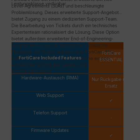
Leistungsklasse verfügbar.
Level-Agreements (
SLAs
) und beschleunigte
Problemlösung. Dieses erweiterte Support-Angebot
bietet Zugang zu einem dedizierten Support-Team.
Die Bearbeitung von Tickets durch ein technisches
Expertenteam rationalisiert die Lösung. Diese Option
bietet außerdem erweiterter
End-of-Engineering-
Support
(
EoEs
) von 18 Monaten für zusätzliche
Per-d
Flexibilität und Zugriff auf das neue
FortiCare
Elite
FortiCare
FortiCare Included Features
Portal. Dieses intuitive Portal bietet eine einzige,
ESSENTIAL
einheitliche Ansicht des Geräte- und
Sicherheitszustand.
Hardware-Austausch (RMA)
Nur Rückgabe und
Ersatz
Web Support
✓
Telefon Support
-
Firmware Updates
✓