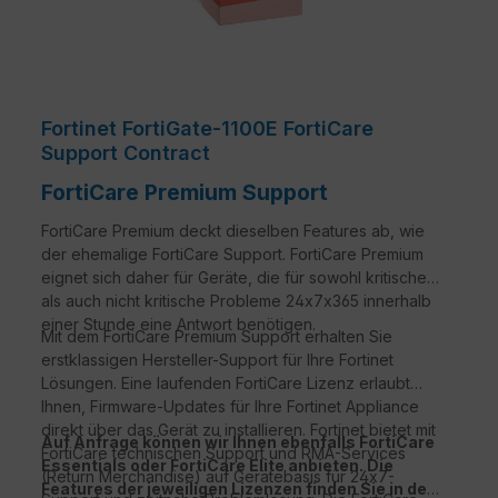
Fortinet FortiGate-1100E FortiCare
Support Contract
FortiCare Premium Support
FortiCare Premium deckt dieselben Features ab, wie
der ehemalige FortiCare Support. FortiCare Premium
eignet sich daher für Geräte, die für sowohl kritische
als auch nicht kritische Probleme 24x7x365 innerhalb
einer Stunde eine Antwort benötigen.
Mit dem FortiCare Premium Support erhalten Sie
erstklassigen Hersteller-Support für Ihre Fortinet
Lösungen. Eine laufenden FortiCare Lizenz erlaubt
Ihnen, Firmware-Updates für Ihre Fortinet Appliance
direkt über das Gerät zu installieren. Fortinet bietet mit
Auf Anfrage können wir Ihnen ebenfalls FortiCare
FortiCare technischen Support und RMA-Services
Essentials oder FortiCare Elite anbieten. Die
(Return Merchandise) auf Gerätebasis für 24x7-
Features der jeweiligen Lizenzen finden Sie in der