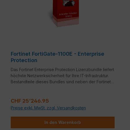
Fortinet FortiGate-1100E - Enterprise
Protection
Das Fortinet Enterprise Protection Lizenzbundle liefert
höchste Netzwerksicherheit für Ihre IT-Infrastruktur.
Bestandteile dieses Bundles sind neben der Fortinet
Hardware-Appliance auch FortiCare, FortiGuard,
FortiSandbox und Mobile Security.
Regulärer Preis:
CHF 25’246.95
Preise exkl. MwSt. zzgl. Versandkosten
In den Warenkorb