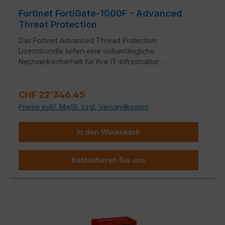
Fortinet FortiGate-1000F - Advanced
Threat Protection
Das Fortinet Advanced Thread Protection
Lizenzbundle liefert eine vollumfängliche
Netzwerksicherheit für Ihre IT-Infrastruktur.
Bestandteile dieses Bundles sind neben FortiCare
24x7 Support auch Application Control, Intrusion
Regulärer Preis:
Prevention System (IPS) und Anti-Virus.
CHF 22’346.45
Preise exkl. MwSt. zzgl. Versandkosten
In den Warenkorb
Kontaktieren Sie uns