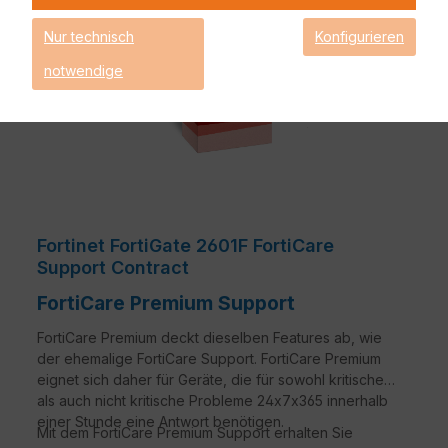
Nur technisch
Konfigurieren
notwendige
Fortinet FortiGate 2601F FortiCare
Support Contract
FortiCare Premium Support
FortiCare Premium deckt dieselben Features ab, wie
der ehemalige FortiCare Support. FortiCare Premium
eignet sich daher für Geräte, die für sowohl kritische
als auch nicht kritische Probleme 24x7x365 innerhalb
einer Stunde eine Antwort benötigen.
Mit dem FortiCare Premium Support erhalten Sie