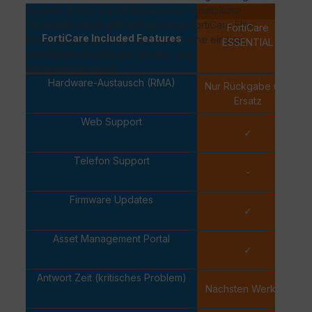
Support
(
EoEs
) von 18 Monaten für zusätzliche
Per-d
Flexibilität und Zugriff auf das neue
FortiCare
Elite
FortiCare
FortiCare Included Features
Portal. Dieses intuitive Portal bietet eine einzige,
ESSENTIAL
einheitliche Ansicht des Geräte- und
Sicherheitszustand.
Hardware-Austausch (RMA)
Nur Rückgabe und
Ersatz
Web Support
✓
Telefon Support
-
Firmware Updates
✓
Asset Management Portal
✓
Antwort Zeit (kritisches Problem)
Nächsten Werktag