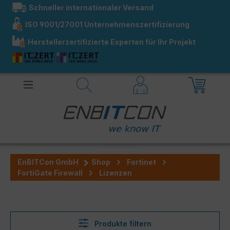
Schneller internationaler Versand
alt springen
ISO 9001/27001 Unternehmenszertifizierung
Herstellerzertifizierte Experten für Ihr Projekt
EnBITCon GmbH
Shop
Fortinet
FortiGate Firewall
Lizenzen
Produkte filtern