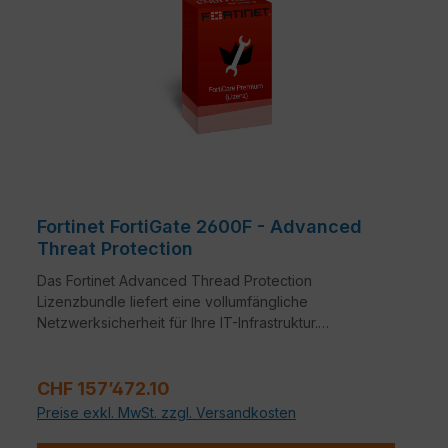
Fortinet FortiGate 2600F - Advanced
Threat Protection
Das Fortinet Advanced Thread Protection
Lizenzbundle liefert eine vollumfängliche
Netzwerksicherheit für Ihre IT-Infrastruktur.
Bestandteile dieses Bundles sind neben FortiCare
24x7 Support auch Application Control, Intrusion
Regulärer Preis:
Prevention System (IPS) und Anti-Virus.
CHF 157’472.10
Preise exkl. MwSt. zzgl. Versandkosten