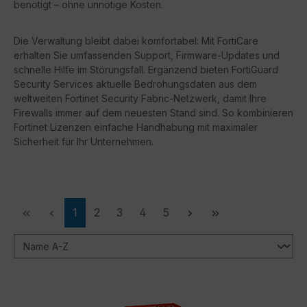
benötigt – ohne unnötige Kosten.
Die Verwaltung bleibt dabei komfortabel: Mit FortiCare
erhalten Sie umfassenden Support, Firmware-Updates und
schnelle Hilfe im Störungsfall. Ergänzend bieten FortiGuard
Security Services aktuelle Bedrohungsdaten aus dem
weltweiten Fortinet Security Fabric-Netzwerk, damit Ihre
Firewalls immer auf dem neuesten Stand sind. So kombinieren
Fortinet Lizenzen einfache Handhabung mit maximaler
Sicherheit für Ihr Unternehmen.
Seite
Seite
Seite
Seite
Seite
1
2
3
4
5